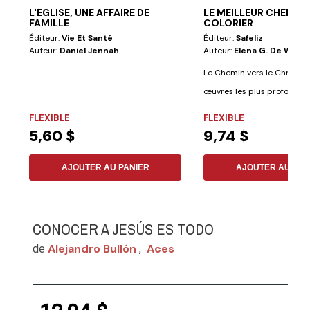
L'ÉGLISE, UNE AFFAIRE DE
LE MEILLEUR CHEMIN À
FAMILLE
COLORIER
Éditeur:
Vie Et Santé
Éditeur:
Safeliz
Auteur:
Daniel Jennah
Auteur:
Elena G. De White
Le Chemin vers le Christ es
œuvres les plus profondes
l'expérience...
FLEXIBLE
FLEXIBLE
5,60 $
9,74 $
AJOUTER AU PANIER
AJOUTER AU PAN
CONOCER A JESÚS ES TODO
Alejandro Bullón
Aces
de
,