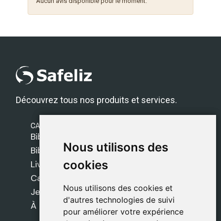
Aucun avis disponible pour le moment.
Découvrez tous nos produits et services.
CATÉGORIES
Bibles Safeliz
Nous utilisons des
Nous utilisons des
Bibles
cookies
cookies
Livres
Cadeaux
Nous utilisons des cookies et
Nous utilisons des cookies et
Jeux
d'autres technologies de suivi
d'autres technologies de suivi
À propos de nous
pour améliorer votre expérience
pour améliorer votre expérience