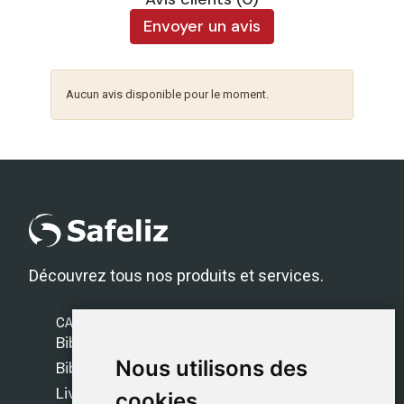
Envoyer un avis
Aucun avis disponible pour le moment.
Découvrez tous nos produits et services.
CATÉGORIES
Bibles Safeliz
Nous utilisons des
Nous utilisons des
Bibles
Livres
cookies
cookies