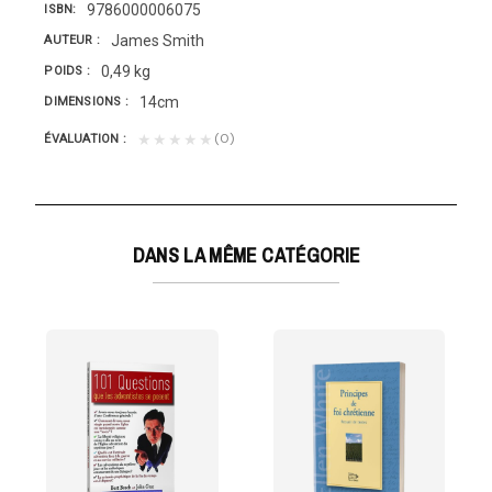
9786000006075
ISBN
James Smith
AUTEUR
0,49 kg
POIDS
14cm
DIMENSIONS
(0)
★★★★★
ÉVALUATION
DANS LA MÊME CATÉGORIE
d'Ancien Testament...