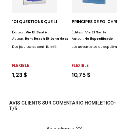
101 QUESTIONS QUE LES ADVENTISTES SE POS
PRINCIPES DE FOI CHRÉTIEN
Éditeur:
Vie Et Santé
Éditeur:
Vie Et Santé
Auteur:
Bert Beach Et John Graz
Auteur:
No Especificado
Des jésuites se sont-ils infiltrés à la Conférence générale ? Pourquoi les..
Les adventistes du septième jour 
FLEXIBLE
FLEXIBLE
1,23 $
10,75 $
AVIS CLIENTS SUR COMENTARIO HOMILETICO-
T/5
Avis clients (0)