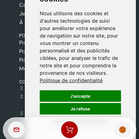
Cadeaux
Jeux
Nous utilisons des cookies et
Nous utilisons des cookies et
d'autres technologies de suivi
d'autres technologies de suivi
À propos de nous
pour améliorer votre expérience
pour améliorer votre expérience
POLITIQUES
de navigation sur notre site, pour
de navigation sur notre site, pour
Politique de livraison
vous montrer un contenu
vous montrer un contenu
personnalisé et des publicités
personnalisé et des publicités
Politique de cookies
ciblées, pour analyser le trafic de
ciblées, pour analyser le trafic de
Politique de confidentialité
notre site et pour comprendre la
notre site et pour comprendre la
Mentions légales
provenance de nos visiteurs.
provenance de nos visiteurs.
Politique de confidentialité
Politique de confidentialité
CONTACT
gestion@safeliz.com
J'accepte
J'accepte
C. del Pradillo, 6, 28770 Colmenar Viejo,
Madrid
Je refuse
Je refuse
+34 918 459 877
Changer mes préférences
Changer mes préférences
Lundi au Vendredi
09:00 - 13:00