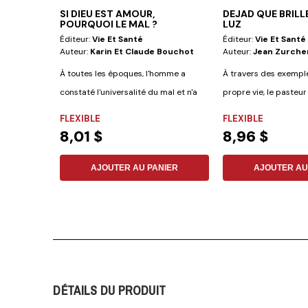
SI DIEU EST AMOUR,
DEJAD QUE BRILL
POURQUOI LE MAL ?
LUZ
Éditeur:
Vie Et Santé
Éditeur:
Vie Et Santé
Auteur:
Karin Et Claude Bouchot
Auteur:
Jean Zurche
À toutes les époques, l'homme a
À travers des exemple
constaté l'universalité du mal et n'a
propre vie, le pasteur
cessé de...
combien...
FLEXIBLE
FLEXIBLE
8,01 $
8,96 $
AJOUTER AU PANIER
AJOUTER AU
DÉTAILS DU PRODUIT