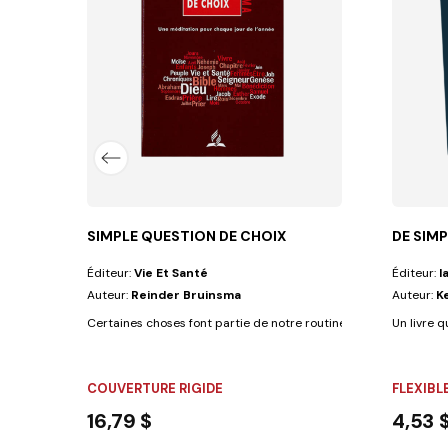
ns de Palestine marchait un homme, pauvre,...
SIMPLE QUESTION DE CHOIX
DE SIMP
Éditeur:
Vie Et Santé
Éditeur:
I
Auteur:
Reinder Bruinsma
Auteur:
K
Certaines choses font partie de notre routine quotidienne. Elles 
Un livre q
COUVERTURE RIGIDE
FLEXIBL
16,79 $
4,53 