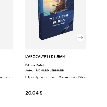
Auteu
Il y a
FLEX
2,2
L´APOCALYPSE DE JEAN
Éditeur:
Safeliz
Auteur:
RICHARD LEHMANN
enue vestimentaire dans la vie actuelle....
L’Apocalypse de Jean – Commentaire Biblique (Richard...
20,04 $