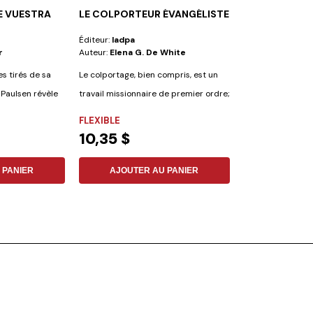
E VUESTRA
LE COLPORTEUR ÉVANGÉLISTE
LES AMIS DE 
Éditeur:
Iadpa
Éditeur:
Iadpa
r
Auteur:
Elena G. De White
Auteur:
No Espec
s tirés de sa
Le colportage, bien compris, est un
 Paulsen révèle
travail missionnaire de premier ordre;
c'est...
FLEXIBLE
NON SPÉCIFIÉ
10,35 $
26,94 $
 PANIER
AJOUTER AU PANIER
AJOUTER