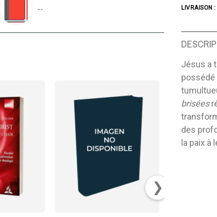
--
LIVRAISON :
DESCRIP
Jésus a t
possédé p
tumultueu
brisées
r
transfor
des profo
la paix à
❯