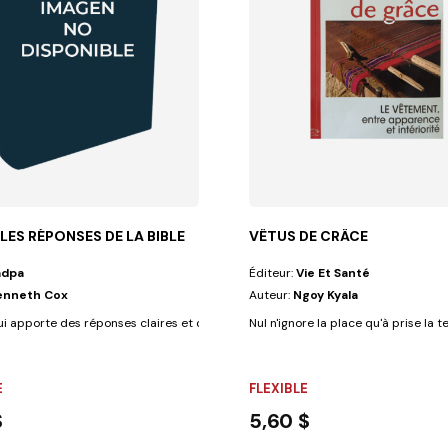
LES RÉPONSES DE LA BIBLE
VÊTUS DE CRÂCE
adpa
Éditeur:
Vie Et Santé
enneth Cox
Auteur:
Ngoy Kyala
sont tout...
ui apporte des réponses claires et directes aux principaux doutes qui se...
Nul n'ignore la place qu'à prise la t
E
FLEXIBLE
$
5,60 $