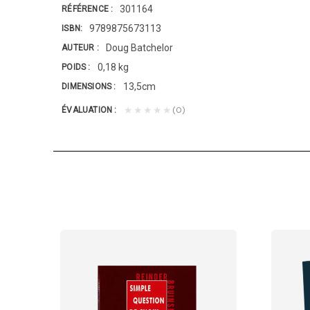
301164
RÉFÉRENCE
9789875673113
ISBN
Doug Batchelor
AUTEUR
0,18 kg
POIDS
13,5cm
DIMENSIONS
(0)
★★★★★
ÉVALUATION