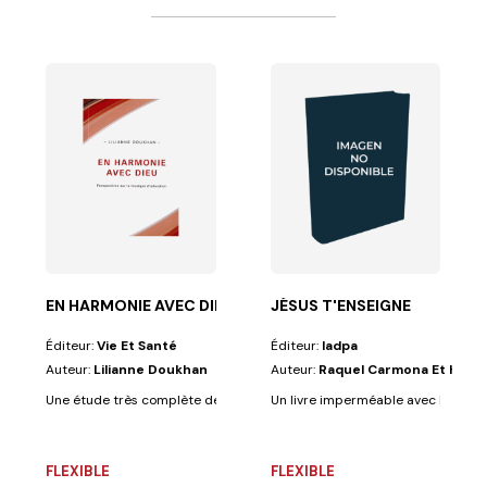
ÉTIENNE
 l'entrée de mon...
 jour professent des croyances fondamentales résumant...
EN HARMONIE AVEC DIEU
JÉSUS T'ENSEIGNE
Éditeur:
Vie Et Santé
Éditeur:
Iadpa
Auteur:
Lilianne Doukhan
Auteur:
Raquel Carmona Et Huas
Une étude très complète de la musique dans le culte. Comment honorer 
Un livre imperméable avec lequel vo
FLEXIBLE
FLEXIBLE