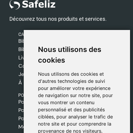
Découvrez tous nos produits et services.
CATÉGORIES
Bibles Safeliz
Nous utilisons des
Nous utilisons des
Bibles
Livres
cookies
cookies
Cadeaux
Jeux
Nous utilisons des cookies et
Nous utilisons des cookies et
d'autres technologies de suivi
d'autres technologies de suivi
À propos de nous
pour améliorer votre expérience
pour améliorer votre expérience
POLITIQUES
de navigation sur notre site, pour
de navigation sur notre site, pour
Politique de livraison
vous montrer un contenu
vous montrer un contenu
personnalisé et des publicités
personnalisé et des publicités
Politique de cookies
ciblées, pour analyser le trafic de
ciblées, pour analyser le trafic de
Politique de confidentialité
notre site et pour comprendre la
notre site et pour comprendre la
Mentions légales
provenance de nos visiteurs.
provenance de nos visiteurs.