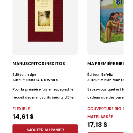
MANUSCRITOS INEDITOS
MA PREMIÈRE BIBLE
Éditeur:
Iadpa
Éditeur:
Safeliz
Auteur:
Elena G. De White
Auteur:
Mirian Montanari
Pour la première fois en espagnol, le
Savez-vous quel est le plu
recueil des manuscrits inédits d'Ellen
cadeau que des parents p
G....
faire à leurs...
FLEXIBLE
COUVERTURE RIGIDE
14,61 $
MATELASSÉE
17,13 $
AJOUTER AU PANIER