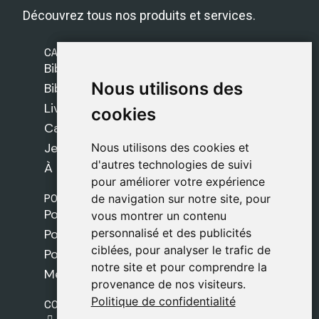
Découvrez tous nos produits et services.
CATÉGORIES
Bibles Safeliz
Nous utilisons des
Nous utilisons des
Bibles
Livres
cookies
cookies
Cadeaux
Jeux
Nous utilisons des cookies et
Nous utilisons des cookies et
d'autres technologies de suivi
d'autres technologies de suivi
À propos de nous
pour améliorer votre expérience
pour améliorer votre expérience
POLITIQUES
de navigation sur notre site, pour
de navigation sur notre site, pour
Politique de livraison
vous montrer un contenu
vous montrer un contenu
personnalisé et des publicités
personnalisé et des publicités
Politique de cookies
ciblées, pour analyser le trafic de
ciblées, pour analyser le trafic de
Politique de confidentialité
notre site et pour comprendre la
notre site et pour comprendre la
Mentions légales
provenance de nos visiteurs.
provenance de nos visiteurs.
Politique de confidentialité
Politique de confidentialité
CONTACT