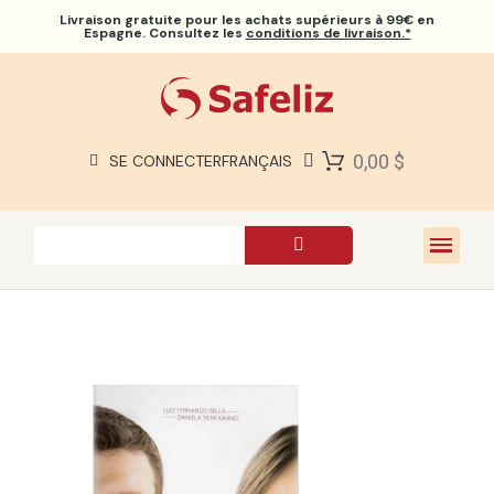
Livraison gratuite
pour les achats supérieurs à 99€ en
Espagne. Consultez les
conditions de livraison.*
BIBLES SAFELIZ
BIBLES
LIVRES
0,00 $
SE CONNECTER
FRANÇAIS
CADEAUX
JEUX
À PROPOS DE NOUS