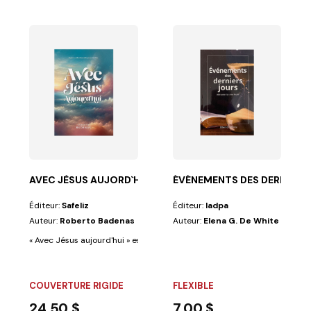
'HUI DE LA BIENHEURE
s présentes à propos des grands sujets qui ont...
AVEC JÈSUS AUJORD`HOUI
ÉVÉNEMENTS DES DERNIERS
Éditeur:
Safeliz
Éditeur:
Iadpa
Auteur:
Roberto Badenas
Auteur:
Elena G. De White
« Avec Jésus aujourd'hui » est un recueil de méditations destinées à votr
COUVERTURE RIGIDE
FLEXIBLE
24,50 $
7,00 $