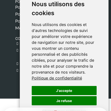
POLITIQUES
Nous utilisons des
Nous utilisons des
Politique de livraison
cookies
cookies
Politique de cookies
Politique de confidentialité
Nous utilisons des cookies et
Nous utilisons des cookies et
Mentions légales
d'autres technologies de suivi
d'autres technologies de suivi
pour améliorer votre expérience
pour améliorer votre expérience
CONTACT
de navigation sur notre site, pour
de navigation sur notre site, pour
gestion@safeliz.com
vous montrer un contenu
vous montrer un contenu
C. del Pradillo, 6, 28770 Colmenar Viejo,
personnalisé et des publicités
personnalisé et des publicités
Madrid
ciblées, pour analyser le trafic de
ciblées, pour analyser le trafic de
+34 918 459 877
notre site et pour comprendre la
notre site et pour comprendre la
Lundi au Vendredi
provenance de nos visiteurs.
provenance de nos visiteurs.
09:00 - 13:00
Politique de confidentialité
Politique de confidentialité
J'accepte
J'accepte
Je refuse
Je refuse
Changer mes préférences
Changer mes préférences