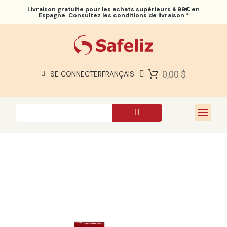
Livraison gratuite
pour les achats supérieurs à 99€ en
Espagne. Consultez les
conditions de livraison.*
BIBLES SAFELIZ
BIBLES
LIVRES
0,00 $
SE CONNECTER
FRANÇAIS
CADEAUX
JEUX
À PROPOS DE NOUS