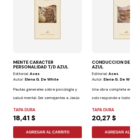
MENTE CARACTER
CONDUCCION DEL NI
PERSONALIDAD T/D AZUL
AZUL
Editorial:
Aces
Editorial:
Aces
Autor:
Elena G. De White
Autor:
Elena G. De White
Pautas generales sobre psicología y
Una obra completa en su g
salud mental. Ser semejantes a Jesús
solo responde a todos los
en...
básicos en...
TAPA DURA
TAPA DURA
18,41 $
20,27 $
AGREGAR AL CARRITO
AGREGAR AL CAR