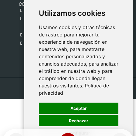
CONTACTO
gestion@safeliz.com
Utilizamos cookies
Utilizamos cookies
C. del Pradillo, 6, 28770 Colmenar Viejo,
Madrid
Usamos cookies y otras técnicas
Usamos cookies y otras técnicas
de rastreo para mejorar tu
de rastreo para mejorar tu
918 459 877
experiencia de navegación en
experiencia de navegación en
Lunes a Viernes
nuestra web, para mostrarte
nuestra web, para mostrarte
09:00 - 13:00
contenidos personalizados y
contenidos personalizados y
anuncios adecuados, para analizar
anuncios adecuados, para analizar
el tráfico en nuestra web y para
el tráfico en nuestra web y para
comprender de donde llegan
comprender de donde llegan
nuestros visitantes.
nuestros visitantes.
Política de
Política de
privacidad
privacidad
Aceptar
Aceptar
Rechazar
Rechazar
Configurar
Configurar