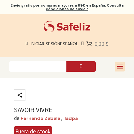
Envío gratis
por compras mayores a 99€ en España. Consulta
condiciones de envío.*
BIBLIAS SAFELIZ
BIBLIAS
LIBROS
0,00 $
INICIAR SESIÓN
ESPAÑOL
REGALOS
JUEGOS
SOBRE NOSOTROS
SAVOIR VIVRE
Fernando Zabala
Iadpa
de
,
Fuera de stock