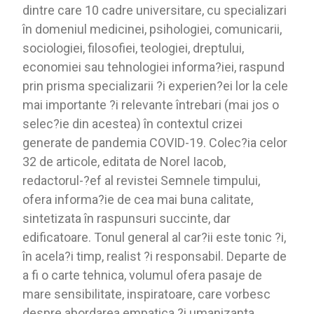
dintre care 10 cadre universitare, cu specializari
în domeniul medicinei, psihologiei, comunicarii,
sociologiei, filosofiei, teologiei, dreptului,
economiei sau tehnologiei informa?iei, raspund
prin prisma specializarii ?i experien?ei lor la cele
mai importante ?i relevante întrebari (mai jos o
selec?ie din acestea) în contextul crizei
generate de pandemia COVID-19. Colec?ia celor
32 de articole, editata de Norel Iacob,
redactorul-?ef al revistei Semnele timpului,
ofera informa?ie de cea mai buna calitate,
sintetizata în raspunsuri succinte, dar
edificatoare. Tonul general al car?ii este tonic ?i,
în acela?i timp, realist ?i responsabil. Departe de
a fi o carte tehnica, volumul ofera pasaje de
mare sensibilitate, inspiratoare, care vorbesc
despre abordarea empatica ?i umanizanta,