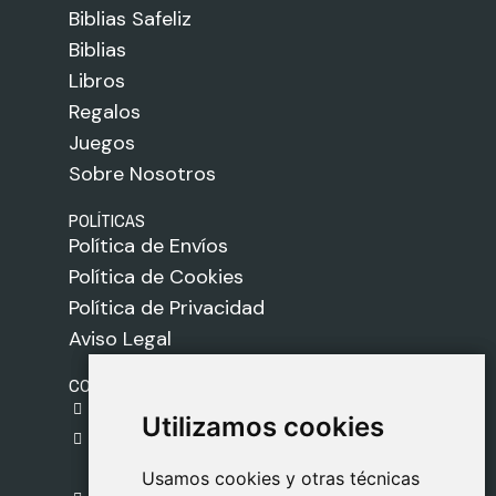
Biblias Safeliz
Biblias
Libros
Regalos
Juegos
Sobre Nosotros
POLÍTICAS
Política de Envíos
Política de Cookies
Política de Privacidad
Aviso Legal
CONTACTO
gestion@safeliz.com
Utilizamos cookies
Utilizamos cookies
C. del Pradillo, 6, 28770 Colmenar Viejo,
Madrid
Usamos cookies y otras técnicas
Usamos cookies y otras técnicas