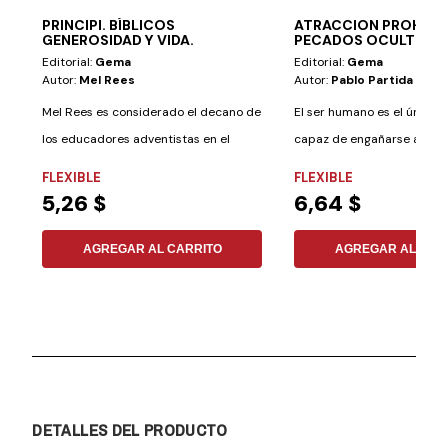
PRINCIPI. BÍBLICOS
ATRACCION PROHIBI
GENEROSIDAD Y VIDA.
PECADOS OCULTOS
Editorial:
Gema
Editorial:
Gema
Autor:
Mel Rees
Autor:
Pablo Partida Góm
Mel Rees es considerado el decano de
El ser humano es el único 
los educadores adventistas en el
capaz de engañarse a sí m
campo de la...
libro...
FLEXIBLE
FLEXIBLE
5,26 $
6,64 $
AGREGAR AL CARRITO
AGREGAR AL CAR
DETALLES DEL PRODUCTO