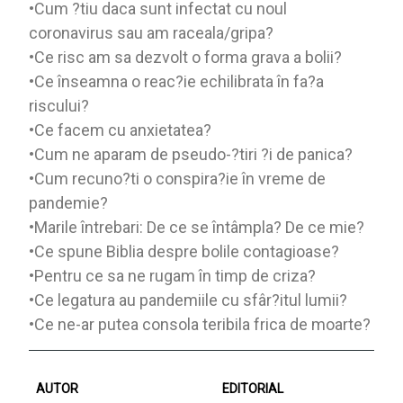
•Cum ?tiu daca sunt infectat cu noul
coronavirus sau am raceala/gripa?
•Ce risc am sa dezvolt o forma grava a bolii?
•Ce înseamna o reac?ie echilibrata în fa?a
riscului?
•Ce facem cu anxietatea?
•Cum ne aparam de pseudo-?tiri ?i de panica?
•Cum recuno?ti o conspira?ie în vreme de
pandemie?
•Marile întrebari: De ce se întâmpla? De ce mie?
•Ce spune Biblia despre bolile contagioase?
•Pentru ce sa ne rugam în timp de criza?
•Ce legatura au pandemiile cu sfâr?itul lumii?
•Ce ne-ar putea consola teribila frica de moarte?
AUTOR
EDITORIAL