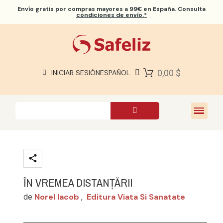
Envío gratis
por compras mayores a 99€ en España. Consulta
condiciones de envío.*
BIBLIAS SAFELIZ
BIBLIAS
LIBROS
0,00 $
INICIAR SESIÓN
ESPAÑOL
REGALOS
JUEGOS
SOBRE NOSOTROS
ÎN VREMEA DISTANȚĂRII
Norel Iacob
Editura Viata Si Sanatate
de
,