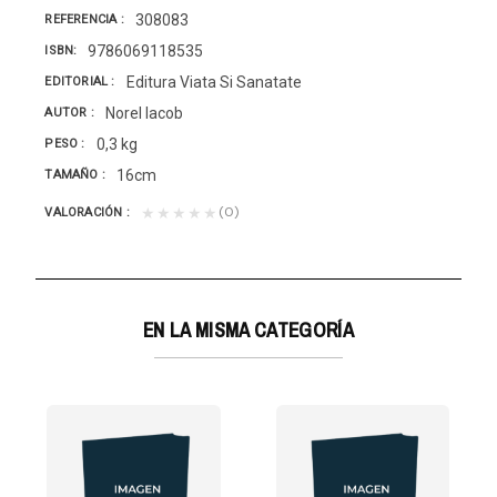
308083
REFERENCIA
9786069118535
ISBN
Editura Viata Si Sanatate
EDITORIAL
Norel Iacob
AUTOR
0,3 kg
PESO
16cm
TAMAÑO
(0)
★★★★★
VALORACIÓN
EN LA MISMA CATEGORÍA
ER-RUSTICA