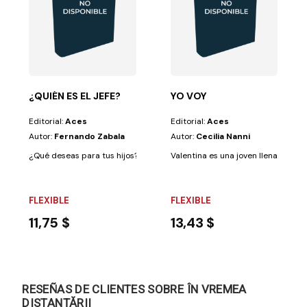
identifica...
tesoro de verdades biblicas, un compañero para el...
¿QUIÉN ES EL JEFE?
YO VOY
Editorial:
Aces
Editorial:
Aces
Autor:
Fernando Zabala
Autor:
Cecilia Nanni
¿Qué deseas para tus hijos? Ser padres y educadores supone, unas veces
Valentina es una joven llena de ilus
FLEXIBLE
FLEXIBLE
11,75 $
13,43 $
RESEÑAS DE CLIENTES SOBRE ÎN VREMEA
DISTANȚĂRII