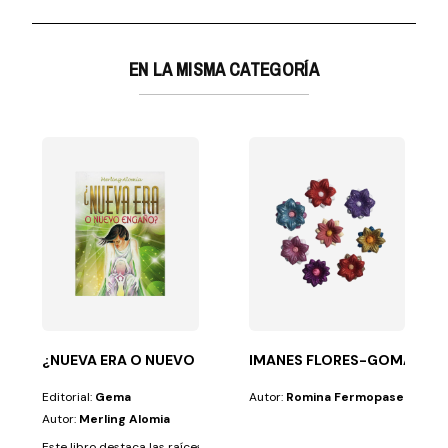
EN LA MISMA CATEGORÍA
SORPRENDE
 crecimiento...
herentes a los problemas de la fe en todas sus...
¿NUEVA ERA O NUEVO ENGAÑO?
IMANES FLORES-GOMA EVA
Editorial:
Gema
Autor:
Romina Fermopase
Autor:
Merling Alomia
Este libro destaca las raíces de la Nueva Era. Analiza sus pilares e identif