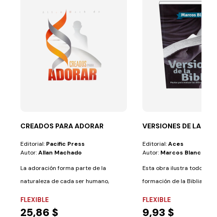
CREADOS PARA ADORAR
VERSIONES DE LA BIBL
Editorial:
Pacific Press
Editorial:
Aces
Autor:
Allan Machado
Autor:
Marcos Blanco
La adoración forma parte de la
Esta obra ilustra todo el 
naturaleza de cada ser humano,
formación de la Biblia tal 
porque hemos sido...
conocemos...
FLEXIBLE
FLEXIBLE
25,86 $
9,93 $