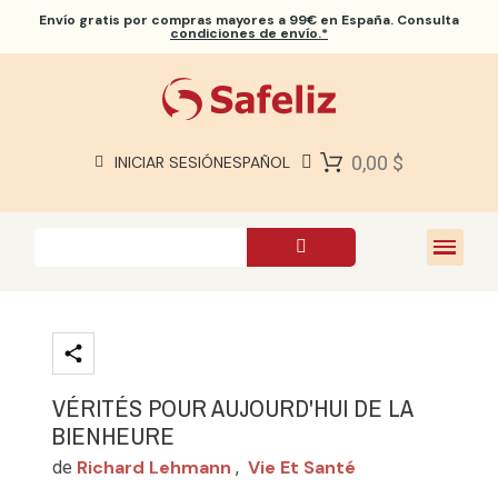
Envío gratis
por compras mayores a 99€ en España. Consulta
condiciones de envío.*
BIBLIAS SAFELIZ
BIBLIAS
LIBROS
0,00 $
INICIAR SESIÓN
ESPAÑOL
REGALOS
JUEGOS
SOBRE NOSOTROS
VÉRITÉS POUR AUJOURD'HUI DE LA
BIENHEURE
Richard Lehmann
Vie Et Santé
de
,