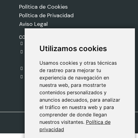
Política de Cookies
Política de Privacidad
Aviso Legal
CONTACTO
gestion@safeliz.com
Utilizamos cookies
Utilizamos cookies
C. del Pradillo, 6, 28770 Colmenar Viejo,
Madrid
Usamos cookies y otras técnicas
Usamos cookies y otras técnicas
918 459 877
de rastreo para mejorar tu
de rastreo para mejorar tu
Lunes a Viernes
experiencia de navegación en
experiencia de navegación en
nuestra web, para mostrarte
nuestra web, para mostrarte
09:00 - 13:00
contenidos personalizados y
contenidos personalizados y
anuncios adecuados, para analizar
anuncios adecuados, para analizar
el tráfico en nuestra web y para
el tráfico en nuestra web y para
comprender de donde llegan
comprender de donde llegan
nuestros visitantes.
nuestros visitantes.
Política de
Política de
privacidad
privacidad