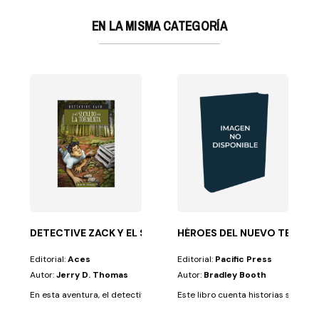
EN LA MISMA CATEGORÍA
COMIC
lareal
rdadera y...
e febrero de 1782 en Pittsfield, Massachusetts...
DETECTIVE ZACK Y EL SECRETO EN LA TORMEN
HÉROES DEL NUEVO TESTA
Editorial:
Aces
Editorial:
Pacific Press
Autor:
Jerry D. Thomas
Autor:
Bradley Booth
En esta aventura, el detective Zack, junto con su primo y su hermana, inv
Este libro cuenta historias sobre Ju