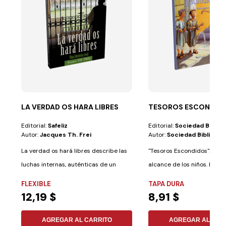
LA VERDAD OS HARA LIBRES
TESOROS ESCONDID
Editorial:
Safeliz
Editorial:
Sociedad Biblica
Autor:
Jacques Th. Frei
Autor:
Sociedad Biblica
La verdad os hará libres describe las
"Tesoros Escondidos". La Bi
luchas internas, auténticas de un
alcance de los niños. La ma
monje...
Palabra...
FLEXIBLE
TAPA DURA
12,19 $
8,91 $
AGREGAR AL CARRITO
AGREGAR AL CAR