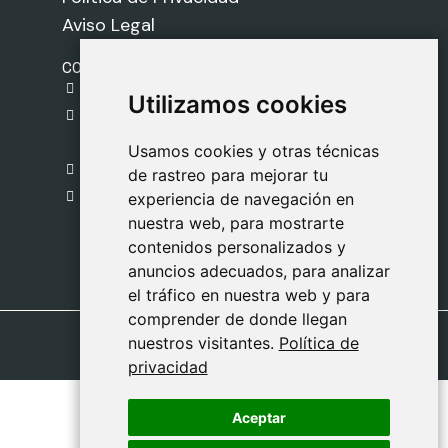
Aviso Legal
CONTACTO
gestion@safeliz.com
Utilizamos cookies
Utilizamos cookies
C. del Pradillo, 6, 28770 Colmenar Viejo,
Madrid
Usamos cookies y otras técnicas
Usamos cookies y otras técnicas
918 459 877
de rastreo para mejorar tu
de rastreo para mejorar tu
Lunes a Viernes
experiencia de navegación en
experiencia de navegación en
nuestra web, para mostrarte
nuestra web, para mostrarte
09:00 - 13:00
contenidos personalizados y
contenidos personalizados y
anuncios adecuados, para analizar
anuncios adecuados, para analizar
el tráfico en nuestra web y para
el tráfico en nuestra web y para
comprender de donde llegan
comprender de donde llegan
nuestros visitantes.
nuestros visitantes.
Política de
Política de
privacidad
privacidad
Aceptar
Aceptar