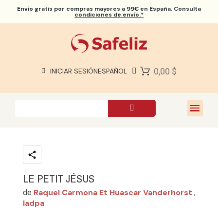
Envío gratis
por compras mayores a 99€ en España. Consulta
condiciones de envío.*
BIBLIAS SAFELIZ
BIBLIAS
LIBROS
0,00 $
INICIAR SESIÓN
ESPAÑOL
REGALOS
JUEGOS
SOBRE NOSOTROS
LE PETIT JÉSUS
Raquel Carmona Et Huascar Vanderhorst
de
,
Iadpa