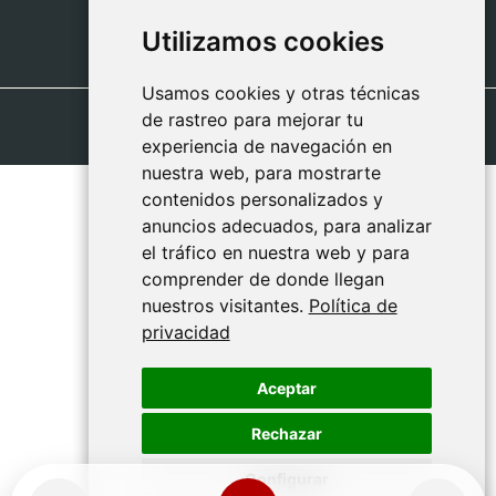
Utilizamos cookies
Utilizamos cookies
Usamos cookies y otras técnicas
Usamos cookies y otras técnicas
de rastreo para mejorar tu
de rastreo para mejorar tu
experiencia de navegación en
experiencia de navegación en
nuestra web, para mostrarte
nuestra web, para mostrarte
contenidos personalizados y
contenidos personalizados y
anuncios adecuados, para analizar
anuncios adecuados, para analizar
el tráfico en nuestra web y para
el tráfico en nuestra web y para
comprender de donde llegan
comprender de donde llegan
nuestros visitantes.
nuestros visitantes.
Política de
Política de
privacidad
privacidad
Aceptar
Aceptar
Rechazar
Rechazar
Configurar
Configurar