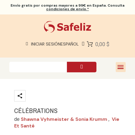
Envío gratis
por compras mayores a 99€ en España. Consulta
condiciones de envío.*
BIBLIAS SAFELIZ
BIBLIAS
LIBROS
0,00 $
INICIAR SESIÓN
ESPAÑOL
REGALOS
JUEGOS
SOBRE NOSOTROS
CÉLÉBRATIONS
Shawna Vyhmeister & Sonia Krumm
Vie
de
,
Et Santé