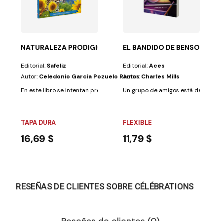
añeros poseían,...
letra imprenta mayúscula, con textos cortos y...
NATURALEZA PRODIGIOSA
EL BANDIDO DE BENSON PAR
Editorial:
Safeliz
Editorial:
Aces
Autor:
Celedonio Garcia Pozuelo Ramos
Autor:
Charles Mills
En este libro se intentan presentar, gracias a una serie de ejemplos, dos 
Un grupo de amigos está decidido a
TAPA DURA
FLEXIBLE
16,69 $
11,79 $
RESEÑAS DE CLIENTES SOBRE CÉLÉBRATIONS