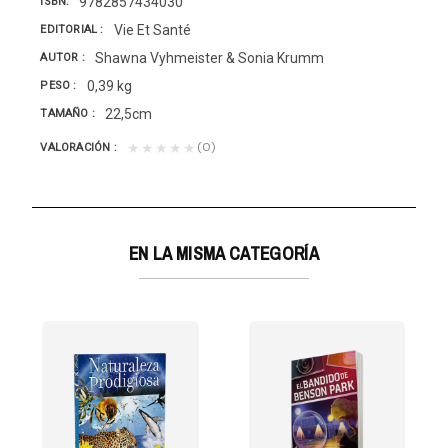
9782857434030
ISBN
Vie Et Santé
EDITORIAL
Shawna Vyhmeister & Sonia Krumm
AUTOR
0,39 kg
PESO
22,5cm
TAMAÑO
(0)
★★★★★
VALORACIÓN
EN LA MISMA CATEGORÍA
 3 CUADERNOS