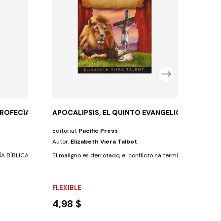
En est
FLEX
7,31
ROFECÍA BÍBLICA
APOCALIPSIS, EL QUINTO EVANGELIO
Editorial:
Pacific Press
Autor:
Elizabeth Viera Talbot
BÍBLICA se centra en las últimas profecías de...
El maligno es derrotado, el conflicto ha terminado, y ¿sabes 
FLEXIBLE
4,98 $