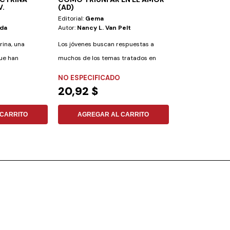
V.
(AD)
JUAN - LETTE
Editorial:
Gema
Editorial:
Aces
ada
Autor:
Nancy L. Van Pelt
Autor:
No Especi
rina, una
Los jóvenes buscan respuestas a
ue han
muchos de los temas tratados en
ismo...
esta obra. A...
NO ESPECIFICADO
NO ESPECIFIC
20,92 $
15,07 $
CARRITO
AGREGAR AL CARRITO
AGREGAR