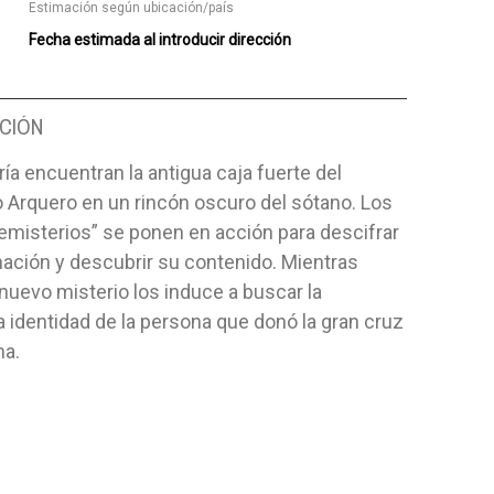
Estimación según ubicación/país
Fecha estimada al introducir dirección
CIÓN
ría encuentran la antigua caja fuerte del
 Arquero en un rincón oscuro del sótano. Los
emisterios” se ponen en acción para descifrar
ación y descubrir su contenido. Mientras
 nuevo misterio los induce a buscar la
 identidad de la persona que donó la gran cruz
na.
O SEGÚN SAN
EL CÓNDOR ¡ESCALAMOS LAS
PALABRAS