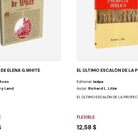
DE ELENA G.WHITE
EL ÚLTIMO ESCALÓN DE LA P
Aces
Editorial:
Iadpa
ry Land
Autor:
Richard L. Litke
ntes en nuestra...
EL ÚLTIMO ESCALÓN DE LA PROFECÍA 
E
FLEXIBLE
$
12,58 $