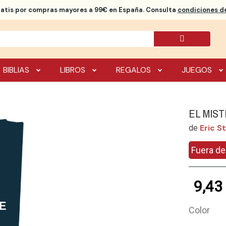
ratis
por compras mayores a 99€ en España. Consulta
condiciones de
BIBLIAS
LIBROS
REGALOS
JUEGOS
EL MIS
Eric S
de
Fuera de
9,43
Color