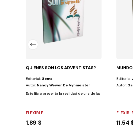
 que, además de proveerte direcciones con...
QUIENES SON LOS ADVENTISTAS?-
MUNDO 
Editorial:
Gema
Editorial:
Autor:
Nancy Wewer De Vyhmeister
Autor:
Ga
Este libro presenta la realidad de una de las iglesias más influye
FLEXIBLE
FLEXIBL
1,89 $
11,54 