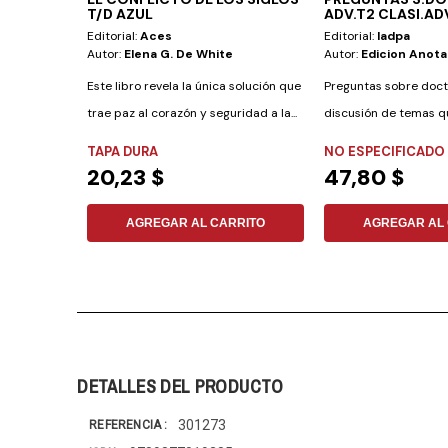
T/D AZUL
ADV.T2 CLASI.AD
Editorial:
Aces
Editorial:
Iadpa
Autor:
Elena G. De White
Autor:
Edicion Anot
Este libro revela la única solución que
Preguntas sobre doct
trae paz al corazón y seguridad a la...
discusión de temas q
preocupado al advent
TAPA DURA
NO ESPECIFICADO
20,23 $
47,80 $
AGREGAR AL CARRITO
AGREGAR AL 
DETALLES DEL PRODUCTO
301273
REFERENCIA