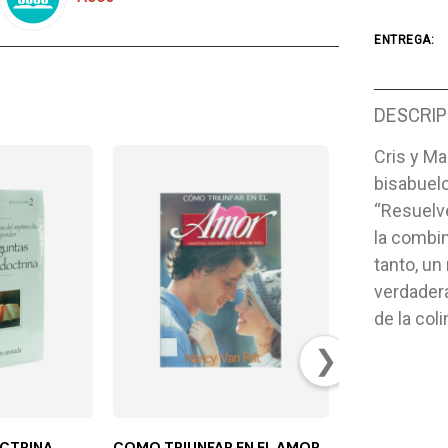
ENTREGA:
DESCRIP
Cris y Ma
bisabuelo
“Resuelv
la combin
tanto, un
verdadera
de la coli
❯
CTRINA
COMO TRIUNFAR EN EL AMOR
EL EVANGELI