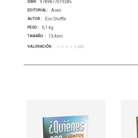
9789877019285
ISBN
Aces
EDITORIAL
Eric Stoffle
AUTOR
0,1 kg
PESO
13,4cm
TAMAÑO
(0)
★★★★★
VALORACIÓN
BABILONIA