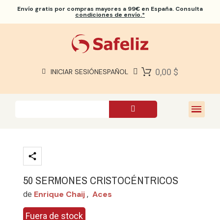
Envío gratis
por compras mayores a 99€ en España. Consulta
condiciones de envío.*
BIBLIAS SAFELIZ
BIBLIAS
LIBROS
0,00 $
INICIAR SESIÓN
ESPAÑOL
REGALOS
JUEGOS
SOBRE NOSOTROS
50 SERMONES CRISTOCÉNTRICOS
Enrique Chaij
Aces
de
,
Fuera de stock