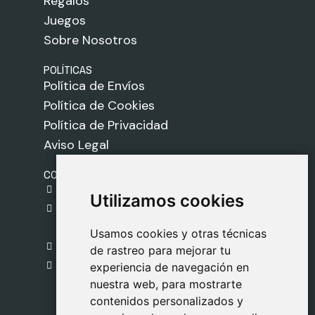
Regalos
Juegos
Sobre Nosotros
POLÍTICAS
Política de Envíos
Política de Cookies
Política de Privacidad
Aviso Legal
CONTACTO
gestion@safeliz.com
Utilizamos cookies
Utilizamos cookies
C. del Pradillo, 6, 28770 Colmenar Viejo,
Madrid
Usamos cookies y otras técnicas
Usamos cookies y otras técnicas
918 459 877
de rastreo para mejorar tu
de rastreo para mejorar tu
Lunes a Viernes
experiencia de navegación en
experiencia de navegación en
nuestra web, para mostrarte
nuestra web, para mostrarte
09:00 - 13:00
contenidos personalizados y
contenidos personalizados y