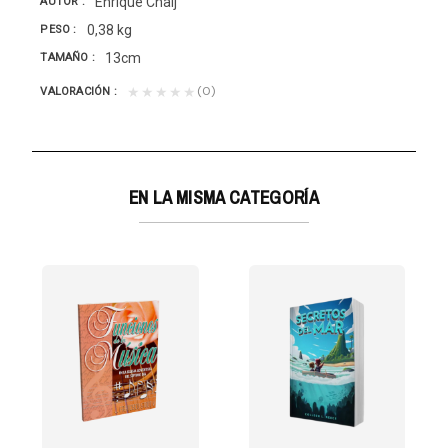
Enrique Chaij
AUTOR
0,38 kg
PESO
13cm
TAMAÑO
(0)
★★★★★
VALORACIÓN
EN LA MISMA CATEGORÍA
 División...
UD EXITOSA Y FELIZ Esta obra presenta las condiciones...