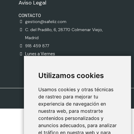
Aviso Legal
CONTACTO
gestion@safeliz.com
C. del Pradillo, 6, 28770 Colmenar Viejo,
Madrid
918 459 877
Lunes a Viernes
09:00 - 13:00
Utilizamos cookies
Utilizamos cookies
Usamos cookies y otras técnicas
Usamos cookies y otras técnicas
de rastreo para mejorar tu
de rastreo para mejorar tu
experiencia de navegación en
experiencia de navegación en
nuestra web, para mostrarte
nuestra web, para mostrarte
contenidos personalizados y
contenidos personalizados y
anuncios adecuados, para analizar
anuncios adecuados, para analizar
el tráfico en nuestra web y para
el tráfico en nuestra web y para