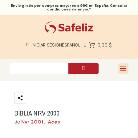
Envío gratis
por compras mayores a 99€ en España. Consulta
condiciones de envío.*
BIBLIAS SAFELIZ
BIBLIAS
LIBROS
0,00 $
INICIAR SESIÓN
ESPAÑOL
REGALOS
JUEGOS
SOBRE NOSOTROS
BIBLIA NRV 2000
Nvr 2001
Aces
de
,