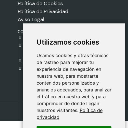
Política de Cookies
Política de Privacidad
Aviso Legal
CONTACTO
gestion@safeliz.com
Utilizamos cookies
Utilizamos cookies
C. del Pradillo, 6, 28770 Colmenar Viejo,
Madrid
Usamos cookies y otras técnicas
Usamos cookies y otras técnicas
918 459 877
de rastreo para mejorar tu
de rastreo para mejorar tu
Lunes a Viernes
experiencia de navegación en
experiencia de navegación en
nuestra web, para mostrarte
nuestra web, para mostrarte
09:00 - 13:00
contenidos personalizados y
contenidos personalizados y
anuncios adecuados, para analizar
anuncios adecuados, para analizar
el tráfico en nuestra web y para
el tráfico en nuestra web y para
comprender de donde llegan
comprender de donde llegan
nuestros visitantes.
nuestros visitantes.
Política de
Política de
privacidad
privacidad