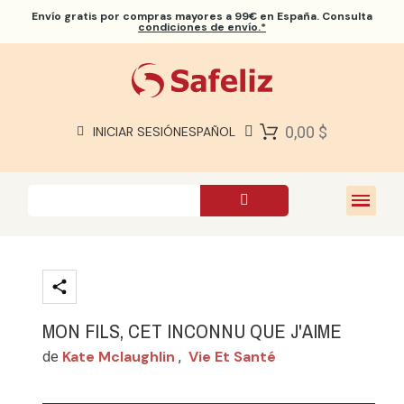
Envío gratis
por compras mayores a 99€ en España. Consulta
condiciones de envío.*
BIBLIAS SAFELIZ
BIBLIAS
LIBROS
0,00 $
INICIAR SESIÓN
ESPAÑOL
REGALOS
JUEGOS
SOBRE NOSOTROS
MON FILS, CET INCONNU QUE J'AIME
Kate Mclaughlin
Vie Et Santé
de
,