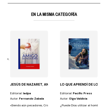
EN LA MISMA CATEGORÍA
tte D. Melgosa
nal. Pocas cosas son tan beneficiosas para la mente...
JESÚS DE NAZARET, AMIGO DE PECADORES
LO QUE APRENDÍ DE LOS HOM
Editorial:
Iadpa
Editorial:
Pacific Press
Autor:
Fernando Zabala
Autor:
Olga Valdivia
«Siendo aún pecadores, Cristo murió por nosotros» (Rom. 5:8). «Nadie ti
¿Puede Dios utilizar al hombre com