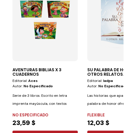
AVENTURAS BIBLIAS X 3
SU PALABRA DE HONO
CUADERNOS
OTROS RELATOS...
Editorial:
Aces
Editorial:
Iadpa
Autor:
No Especificado
Autor:
No Especificado
Serie de 3 libros. Escrito en letra
Las historias que aparecen
imprenta mayúscula, con textos
palabra de honor ofrecen a
cortos y...
jóvenes y a los...
NO ESPECIFICADO
FLEXIBLE
23,59 $
12,03 $