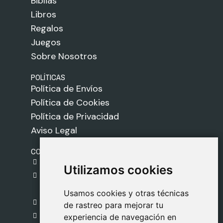
Biblias
Libros
Regalos
Juegos
Sobre Nosotros
POLÍTICAS
Política de Envíos
Política de Cookies
Política de Privacidad
Aviso Legal
CONTACTO
gestion@safeliz.com
Utilizamos cookies
Utilizamos cookies
C. del Pradillo, 6, 28770 Colmenar Viejo,
Madrid
Usamos cookies y otras técnicas
Usamos cookies y otras técnicas
918 459 877
de rastreo para mejorar tu
de rastreo para mejorar tu
Lunes a Viernes
experiencia de navegación en
experiencia de navegación en