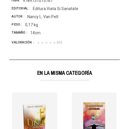
9789731015767
ISBN
Editura Viata Si Sanatate
EDITORIAL
Nancy L. Van Pelt
AUTOR
0,17 kg
PESO
14cm
TAMAÑO
(0)
★★★★★
VALORACIÓN
EN LA MISMA CATEGORÍA