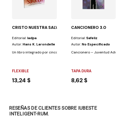
 de los artículos...
golpeado casi hasta la muerte, arrojado a la calle...
CRISTO NUESTRA SALVACIÓN
CANCIONERO 3.0
Editorial:
Iadpa
Editorial:
Safeliz
Autor:
Hans K. Larondelle
Autor:
No Especificado
Un libro integrado por cinco capítulos que, a su vez, analizan cinco conc
Cancionero – Juventud Adventista 
FLEXIBLE
TAPA DURA
13,24 $
8,62 $
RESEÑAS DE CLIENTES SOBRE IUBESTE
INTELIGENT-RUM.