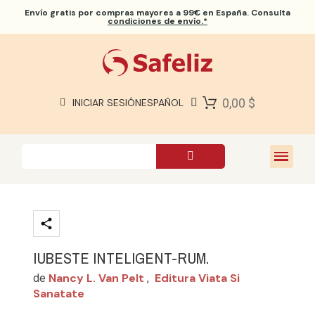
Envío gratis
por compras mayores a 99€ en España. Consulta
condiciones de envío.*
BIBLIAS SAFELIZ
BIBLIAS
LIBROS
0,00 $
INICIAR SESIÓN
ESPAÑOL
REGALOS
JUEGOS
SOBRE NOSOTROS
IUBESTE INTELIGENT-RUM.
Nancy L. Van Pelt
Editura Viata Si
de
,
Sanatate