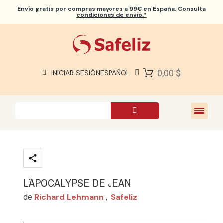
Envío gratis
por compras mayores a 99€ en España. Consulta
condiciones de envío.*
BIBLIAS SAFELIZ
BIBLIAS
LIBROS
0,00 $
INICIAR SESIÓN
ESPAÑOL
REGALOS
JUEGOS
SOBRE NOSOTROS
L´APOCALYPSE DE JEAN
Richard Lehmann
Safeliz
de
,