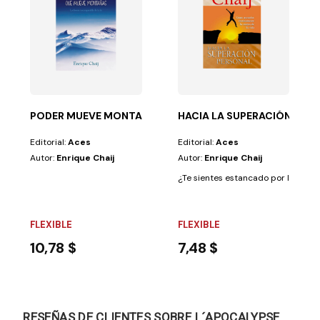
 todo su jugo y...
PODER MUEVE MONTAÑAS/CAMINANDO JESUS
HACIA LA SUPERACIÓN PER
Editorial:
Aces
Editorial:
Aces
Autor:
Enrique Chaij
Autor:
Enrique Chaij
¿Te sientes estancado por los malos 
FLEXIBLE
FLEXIBLE
10,78 $
7,48 $
RESEÑAS DE CLIENTES SOBRE L´APOCALYPSE