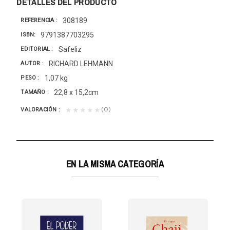
DETALLES DEL PRODUCTO
308189
REFERENCIA
9791387703295
ISBN
Safeliz
EDITORIAL
RICHARD LEHMANN
AUTOR
1,07 kg
PESO
22,8 x 15,2cm
TAMAÑO
(0)
★★★★★
VALORACIÓN
EN LA MISMA CATEGORÍA
ES: ¿QUÉ DICE EGW?