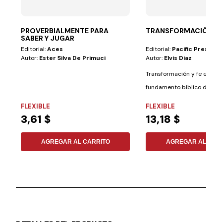
PROVERBIALMENTE PARA
TRANSFORMACIÓN Y 
SABER Y JUGAR
Editorial:
Aces
Editorial:
Pacific Press
Autor:
Ester Silva De Primuci
Autor:
Elvis Diaz
Transformación y fe explor
fundamento bíblico del dis
su esencia y...
FLEXIBLE
FLEXIBLE
3,61 $
13,18 $
AGREGAR AL CARRITO
AGREGAR AL CAR