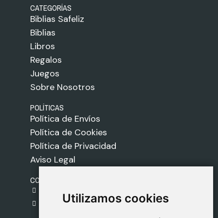
CATEGORÍAS
Biblias Safeliz
Biblias
Libros
Regalos
Juegos
Sobre Nosotros
POLÍTICAS
Política de Envíos
Política de Cookies
Política de Privacidad
Aviso Legal
CONTACTO
gestion@safeliz.com
Utilizamos cookies
Utilizamos cookies
C. del Pradillo, 6, 28770 Colmenar Viejo,
Madrid