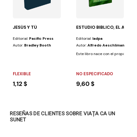
scritos de...
or Marvin Moore está dirigida a todos los que deseen...
JESÚS Y TÚ
ESTUDIO BIBLICO, EL AESC
Editorial:
Pacific Press
Editorial:
Iadpa
Autor:
Bradley Booth
Autor:
Alfredo Aeschliman
Este libro nace con el propósito de 
FLEXIBLE
NO ESPECIFICADO
1,12 $
9,60 $
RESEÑAS DE CLIENTES SOBRE VIAȚA CA UN
SUNET