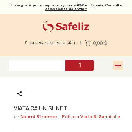
Envío gratis
por compras mayores a 99€ en España. Consulta
condiciones de envío.*
BIBLIAS SAFELIZ
BIBLIAS
LIBROS
0,00 $
INICIAR SESIÓN
ESPAÑOL
REGALOS
JUEGOS
SOBRE NOSOTROS
VIAȚA CA UN SUNET
Naomi Striemer
Editura Viata Si Sanatate
de
,