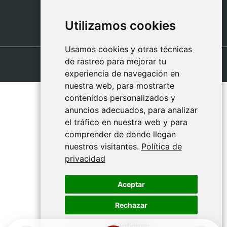
09:00 - 13:00
Utilizamos cookies
Utilizamos cookies
Usamos cookies y otras técnicas
Usamos cookies y otras técnicas
de rastreo para mejorar tu
de rastreo para mejorar tu
experiencia de navegación en
experiencia de navegación en
nuestra web, para mostrarte
nuestra web, para mostrarte
contenidos personalizados y
contenidos personalizados y
anuncios adecuados, para analizar
anuncios adecuados, para analizar
el tráfico en nuestra web y para
el tráfico en nuestra web y para
comprender de donde llegan
comprender de donde llegan
nuestros visitantes.
nuestros visitantes.
Política de
Política de
privacidad
privacidad
Aceptar
Aceptar
Rechazar
Rechazar
Configurar
Configurar