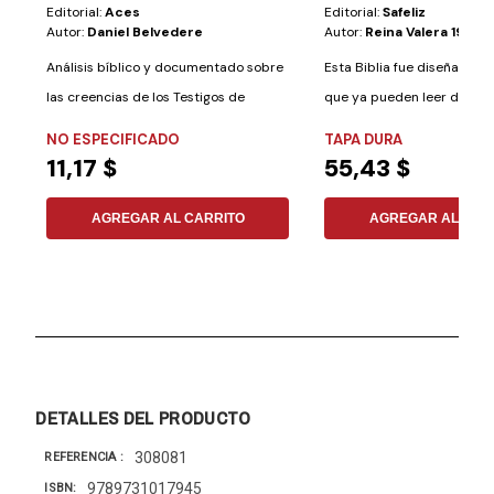
Editorial:
Aces
Editorial:
Safeliz
Autor:
Daniel Belvedere
Autor:
Reina Valera 1995
Análisis bíblico y documentado sobre
Esta Biblia fue diseñada p
las creencias de los Testigos de
que ya pueden leer de fo
Jehová,...
independiente,...
NO ESPECIFICADO
TAPA DURA
11,17 $
55,43 $
AGREGAR AL CARRITO
AGREGAR AL CAR
DETALLES DEL PRODUCTO
308081
REFERENCIA
9789731017945
ISBN