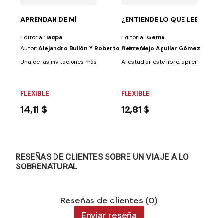
APRENDAN DE MÍ
¿ENTIENDE LO QUE LEE?
Editorial:
Iadpa
Editorial:
Gema
Autor:
Alejandro Bullón Y Roberto Herrera
Autor:
Alejo Aguilar Gómez
Una de las invitaciones más hermosas de las Escrituras es la que nos rea
Al estudiar este libro, aprenderá a r
FLEXIBLE
FLEXIBLE
14,11 $
12,81 $
RESEÑAS DE CLIENTES SOBRE UN VIAJE A LO
SOBRENATURAL
Reseñas de clientes (0)
Enviar reseña