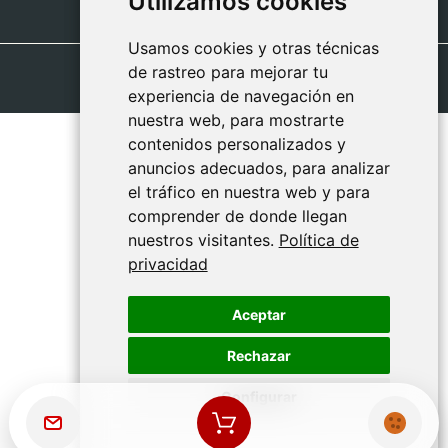
Utilizamos cookies
Utilizamos cookies
Usamos cookies y otras técnicas
Usamos cookies y otras técnicas
de rastreo para mejorar tu
de rastreo para mejorar tu
experiencia de navegación en
experiencia de navegación en
nuestra web, para mostrarte
nuestra web, para mostrarte
contenidos personalizados y
contenidos personalizados y
anuncios adecuados, para analizar
anuncios adecuados, para analizar
el tráfico en nuestra web y para
el tráfico en nuestra web y para
comprender de donde llegan
comprender de donde llegan
nuestros visitantes.
nuestros visitantes.
Política de
Política de
privacidad
privacidad
Aceptar
Aceptar
Rechazar
Rechazar
Configurar
Configurar