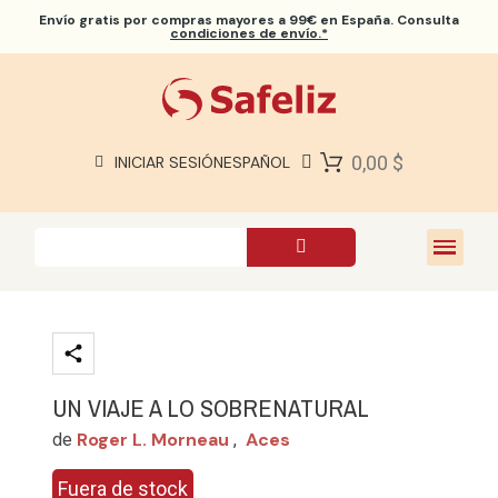
Envío gratis
por compras mayores a 99€ en España. Consulta
condiciones de envío.*
BIBLIAS SAFELIZ
BIBLIAS
LIBROS
0,00 $
INICIAR SESIÓN
ESPAÑOL
REGALOS
JUEGOS
SOBRE NOSOTROS
UN VIAJE A LO SOBRENATURAL
Roger L. Morneau
Aces
de
,
Fuera de stock