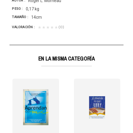
Roger L. Morneau
AUTOR
0,17 kg
PESO
14cm
TAMAÑO
(0)
★★★★★
VALORACIÓN
EN LA MISMA CATEGORÍA
JE SIN RETORNO?
Es válido un estilo de vida homosexual? ¿Cual es el...