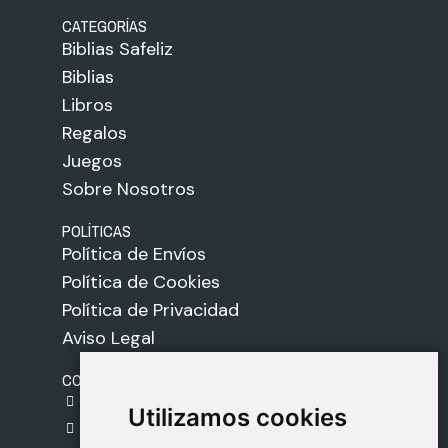
CATEGORÍAS
Biblias Safeliz
Biblias
Libros
Regalos
Juegos
Sobre Nosotros
POLÍTICAS
Política de Envíos
Política de Cookies
Política de Privacidad
Aviso Legal
CONTACTO
gestion@safeliz.com
Utilizamos cookies
Utilizamos cookies
C. del Pradillo, 6, 28770 Colmenar Viejo,