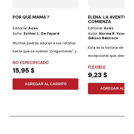
POR QUÉ MAMÁ ?
ELENA. LA AVENTURA
COMIENZA
Editorial:
Aces
Editorial:
Aces
Autor:
Esther L. De Fayard
Autor:
Norma R. Youngbe
Gibson Babcock
Muchos padres adoran a sus retoños
Esta es la historia de una n
hasta que se vuelven "preguntones", y
excepcional que, desde p
los...
NO ESPECIFICADO
demostró ser...
FLEXIBLE
15,95 $
9,23 $
AGREGAR AL CARRITO
AGREGAR AL CAR