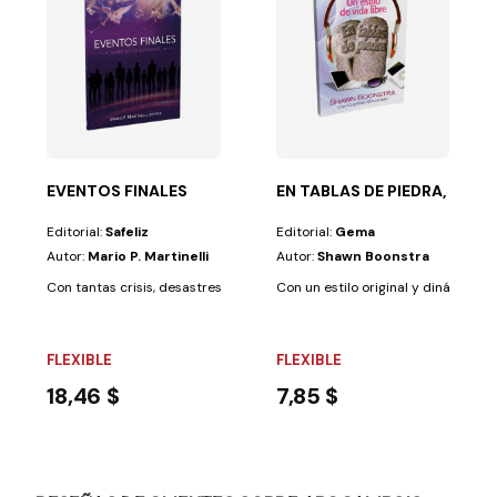
LA, PRACTICARLA T1
que sí, pero...
EVENTOS FINALES
EN TABLAS DE PIEDRA, UN ES
Editorial:
Safeliz
Editorial:
Gema
Autor:
Mario P. Martinelli
Autor:
Shawn Boonstra
Con tantas crisis, desastres naturales y catástrofes ocurriendo, ¿cómo
Con un estilo original y dinámico, d
FLEXIBLE
FLEXIBLE
18,46 $
7,85 $