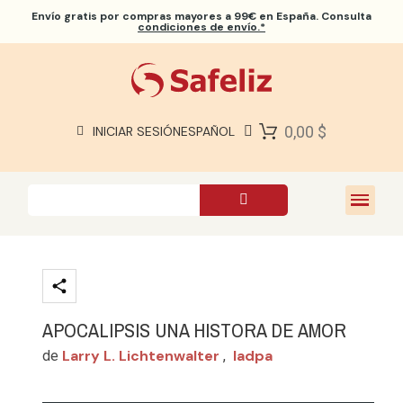
Envío gratis
por compras mayores a 99€ en España. Consulta
condiciones de envío.*
BIBLIAS SAFELIZ
BIBLIAS
LIBROS
0,00 $
INICIAR SESIÓN
ESPAÑOL
REGALOS
JUEGOS
SOBRE NOSOTROS
APOCALIPSIS UNA HISTORA DE AMOR
Larry L. Lichtenwalter
Iadpa
de
,