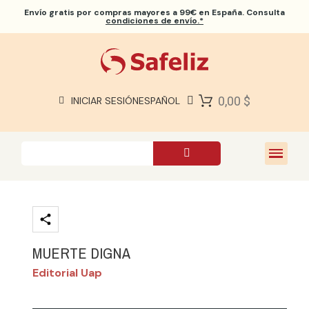
Envío gratis
por compras mayores a 99€ en España. Consulta
condiciones de envío.*
BIBLIAS SAFELIZ
BIBLIAS
LIBROS
0,00 $
INICIAR SESIÓN
ESPAÑOL
REGALOS
JUEGOS
SOBRE NOSOTROS
MUERTE DIGNA
Editorial Uap