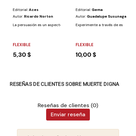
Editorial:
Aces
Editorial:
Gema
Autor:
Ricardo Norton
Autor:
Guadalupe Susunaga Nava
La persuasión es un aspecto importante de la evangelización, a menudo
Experimente a través de esta lectur
FLEXIBLE
FLEXIBLE
5,30 $
10,00 $
RESEÑAS DE CLIENTES SOBRE MUERTE DIGNA
Reseñas de clientes (0)
Enviar reseña