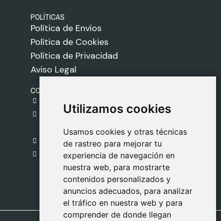
POLÍTICAS
Política de Envíos
Política de Cookies
Política de Privacidad
Aviso Legal
CONTACTO
gestion@safeliz.com
Utilizamos cookies
Utilizamos cookies
C. del Pradillo, 6, 28770 Colmenar Viejo,
Madrid
Usamos cookies y otras técnicas
Usamos cookies y otras técnicas
918 459 877
de rastreo para mejorar tu
de rastreo para mejorar tu
Lunes a Viernes
experiencia de navegación en
experiencia de navegación en
nuestra web, para mostrarte
nuestra web, para mostrarte
09:00 - 13:00
contenidos personalizados y
contenidos personalizados y
anuncios adecuados, para analizar
anuncios adecuados, para analizar
el tráfico en nuestra web y para
el tráfico en nuestra web y para
comprender de donde llegan
comprender de donde llegan