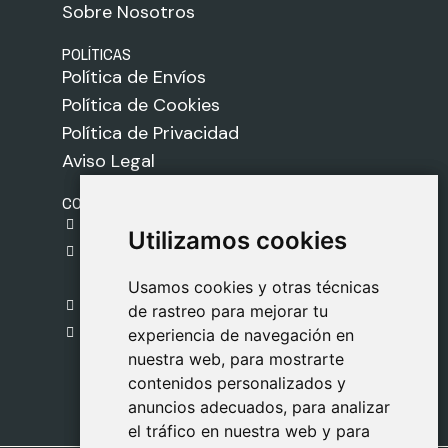
Sobre Nosotros
POLÍTICAS
Política de Envíos
Política de Cookies
Política de Privacidad
Aviso Legal
CONTACTO
gestion@safeliz.com
Utilizamos cookies
Utilizamos cookies
C. del Pradillo, 6, 28770 Colmenar Viejo,
Madrid
Usamos cookies y otras técnicas
Usamos cookies y otras técnicas
918 459 877
de rastreo para mejorar tu
de rastreo para mejorar tu
Lunes a Viernes
experiencia de navegación en
experiencia de navegación en
nuestra web, para mostrarte
nuestra web, para mostrarte
09:00 - 13:00
contenidos personalizados y
contenidos personalizados y
anuncios adecuados, para analizar
anuncios adecuados, para analizar
el tráfico en nuestra web y para
el tráfico en nuestra web y para