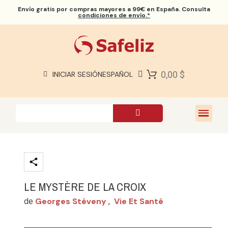
Envío gratis
por compras mayores a 99€ en España. Consulta
condiciones de envío.*
BIBLIAS SAFELIZ
BIBLIAS
LIBROS
0,00 $
INICIAR SESIÓN
ESPAÑOL
REGALOS
JUEGOS
SOBRE NOSOTROS
LE MYSTÈRE DE LA CROIX
Georges Stéveny
Vie Et Santé
de
,