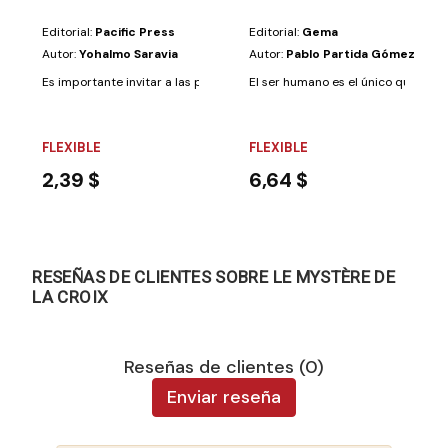
Editorial:
Pacific Press
Editorial:
Gema
Autor:
Yohalmo Saravia
Autor:
Pablo Partida Gómez
Es importante invitar a las personas a venir a la iglesia, pero es fundame
El ser humano es el único que es ca
FLEXIBLE
FLEXIBLE
2,39 $
6,64 $
RESEÑAS DE CLIENTES SOBRE LE MYSTÈRE DE
LA CROIX
Reseñas de clientes (0)
Enviar reseña