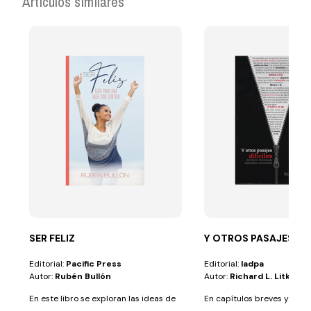
Artículos similares
SER FELIZ
Y OTROS PASAJES DIF
Editorial:
Pacific Press
Editorial:
Iadpa
Autor:
Rubén Bullón
Autor:
Richard L. Litke
En este libro se exploran las ideas de
En capítulos breves y comp