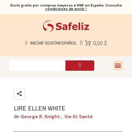
Envío gratis
por compras mayores a 99€ en España. Consulta
condiciones de envío.*
BIBLIAS SAFELIZ
BIBLIAS
LIBROS
0,00 $
INICIAR SESIÓN
ESPAÑOL
REGALOS
JUEGOS
SOBRE NOSOTROS
LIRE ELLEN WHITE
George R. Knight
Vie Et Santé
de
,