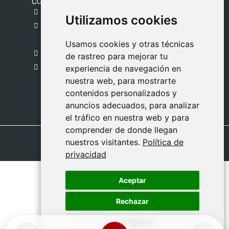
CONTACTO
gestion@safeliz.com
Utilizamos cookies
Utilizamos cookies
C. del Pradillo, 6, 28770 Colmenar Viejo,
Madrid
Usamos cookies y otras técnicas
Usamos cookies y otras técnicas
918 459 877
de rastreo para mejorar tu
de rastreo para mejorar tu
Lunes a Viernes
experiencia de navegación en
experiencia de navegación en
nuestra web, para mostrarte
nuestra web, para mostrarte
09:00 - 13:00
contenidos personalizados y
contenidos personalizados y
anuncios adecuados, para analizar
anuncios adecuados, para analizar
el tráfico en nuestra web y para
el tráfico en nuestra web y para
comprender de donde llegan
comprender de donde llegan
nuestros visitantes.
nuestros visitantes.
Política de
Política de
privacidad
privacidad
Aceptar
Aceptar
Rechazar
Rechazar
Configurar
Configurar