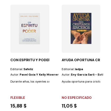
iz
vivamiento: por...
res que no tienen suficiente tiempo para conciliar sus...
CON ESPÍRITU Y PODER
AYUDA OPORTUNA CRISTIA
Editorial:
Safeliz
Editorial:
Iadpa
Autor:
Pavel Goia Y Kelly Mowrer
Autor:
Eny Garcia Sarli - Esther Sa
Durante años, los oyentes se han entusiasmado con las extraordinarias hi
Ayuda oportuna para cristianos sinc
FLEXIBLE
NO ESPECIFICADO
15,88 $
11,05 $