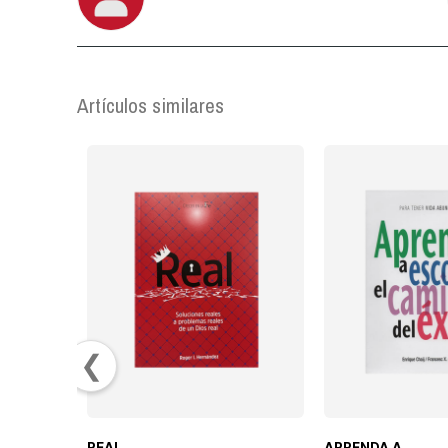
Artículos similares
❮
REAL
APRENDA A..