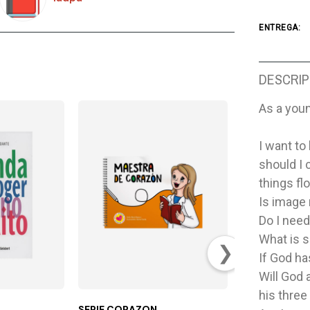
ENTREGA:
DESCRIP
As a you
I want to
should I 
things fl
Is image 
Do I need
What is s
❯
If God ha
Will God a
his three
SERIE CORAZON
BIBLIA DHH 0