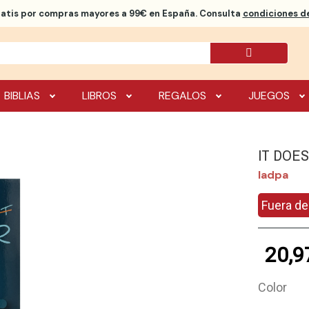
ratis
por compras mayores a 99€ en España. Consulta
condiciones de
BIBLIAS
LIBROS
REGALOS
JUEGOS
IT DOE
Iadpa
Fuera de
20,9
Color