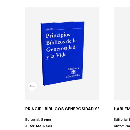
S
 conciencia cuando respondemos a preguntas...
PRINCIPI. BÍBLICOS GENEROSIDAD Y VIDA.
HABLEM
Editorial:
Gema
Editorial:
Autor:
Mel Rees
Autor:
Pac