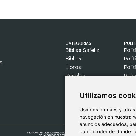
CATEGORÍAS
POLÍT
Biblias Safeliz
Polí
Biblias
Polí
s.
Libros
Polí
Regalos
Priv
Juegos
Avis
Sobre Nosotros
Utilizamos cook
Utilizamos cook
Usamos cookies y otras 
Usamos cookies y otras 
navegación en nuestra w
navegación en nuestra w
anuncios adecuados, para
anuncios adecuados, para
comprender de donde lle
comprender de donde lle