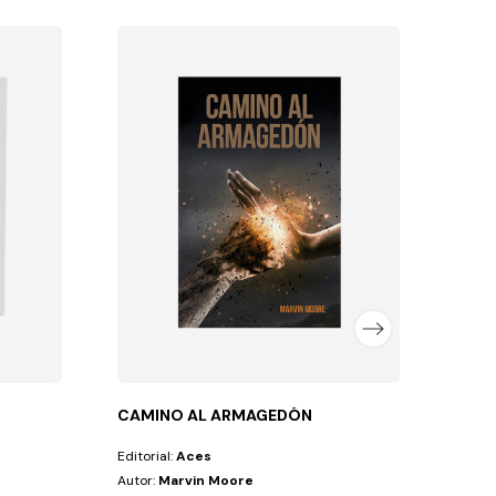
AUNQ
Editor
Autor
FLEX
10,
CAMINO AL ARMAGEDÓN
Editorial:
Aces
Autor:
Marvin Moore