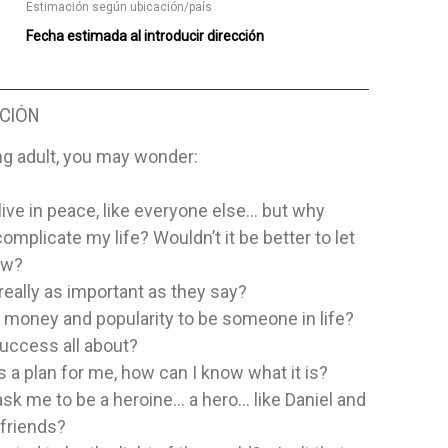
Estimación según ubicación/país
Fecha estimada al introducir dirección
CIÓN
ng adult, you may wonder:
 live in peace, like everyone else... but why
complicate my life? Wouldn’t it be better to let
ow?
really as important as they say?
 money and popularity to be someone in life?
uccess all about?
s a plan for me, how can I know what it is?
sk me to be a heroine... a hero... like Daniel and
 friends?
63
HERENCIA
COMENTAR