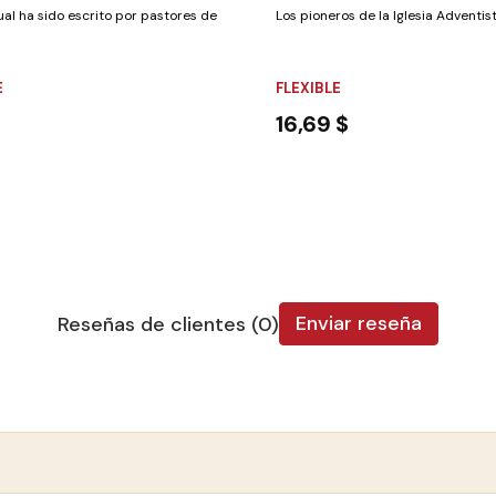
as en el campo de la...
al ha sido escrito por pastores de distintos campos de la División...
Los pioneros de la Iglesia Adventista
E
FLEXIBLE
$
16,69 $
Enviar reseña
Reseñas de clientes (0)