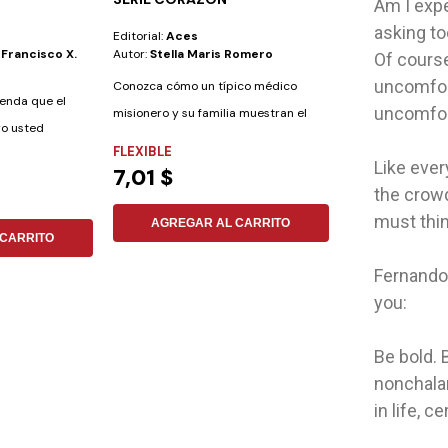
Am I expec
T.D.APOCRI.
asking t
Editorial:
Aces
Editorial:
Socieda
-Francisco X.
Autor:
Stella Maris Romero
Autor:
Sociedad 
Of course
uncomfor
Conozca cómo un típico médico
renda que el
uncomfor
misionero y su familia muestran el
ro usted
amor de Dios por...
FLEXIBLE
TAPA DURA
Like ever
7,01 $
6,16 $
the crowd
must thin
AGREGAR AL CARRITO
AGREGAR
CARRITO
Fernando
you:
Be bold. 
nonchalan
in life, c