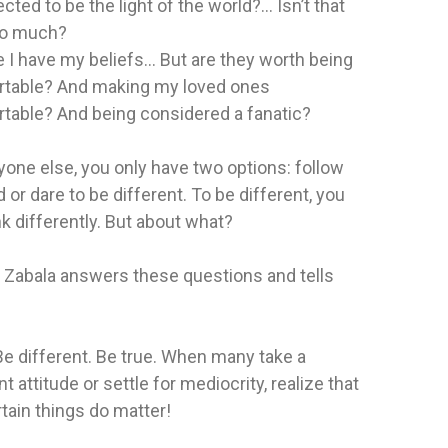
ted to be the light of the world?... Isn’t that
COLPOR.R
T/5
oo much?
d Biblica
Editorial:
Aces
Autor:
James
Biblica
Autor:
Ronnie Roberto Campos
 I have my beliefs... But are they worth being
table? And making my loved ones
Pérdidas. La vida está llena de
table? And being considered a fanatic?
pérdidas. Por más que queramos, no
NO ESPECI
podemos huir...
FLEXIBLE
10,18 $
yone else, you only have two options: follow
9,41 $
 or dare to be different. To be different, you
AGRE
k differently. But about what?
 AL CARRITO
AGREGAR AL CARRITO
 Zabala answers these questions and tells
Be different. Be true. When many take a
t attitude or settle for mediocrity, realize that
ertain things do matter!