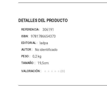
DETALLES DEL PRODUCTO
306191
REFERENCIA
9781786654373
ISBN
Iadpa
EDITORIAL
No identificado
AUTOR
0,2 kg
PESO
19,5cm
TAMAÑO
(0)
★★★★★
VALORACIÓN