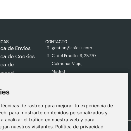
ICAS
CONTACTO
tica de Envíos
gestion@safeliz.com
tica de Cookies
C. del Pradillo, 6, 28770
Colmenar Viejo,
tica de
Madrid
acidad
918 459 877
o Legal
Lunes a Viernes
ies
ies
09:00 - 13:00
técnicas de rastreo para mejorar tu experiencia de
técnicas de rastreo para mejorar tu experiencia de
eb, para mostrarte contenidos personalizados y
eb, para mostrarte contenidos personalizados y
 analizar el tráfico en nuestra web y para
 analizar el tráfico en nuestra web y para
gan nuestros visitantes.
gan nuestros visitantes.
Política de privacidad
Política de privacidad