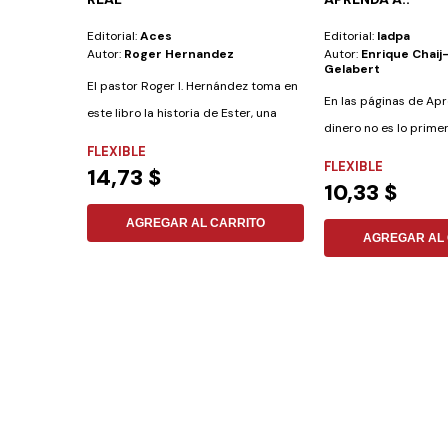
Editorial:
Aces
Editorial:
Iadpa
Autor:
Roger Hernandez
Autor:
Enrique Chaij
Gelabert
El pastor Roger I. Hernández toma en
En las páginas de Ap
este libro la historia de Ester, una
dinero no es lo prime
mujer...
FLEXIBLE
descubrirá cómo...
FLEXIBLE
14,73 $
10,33 $
AGREGAR AL CARRITO
AGREGAR AL 