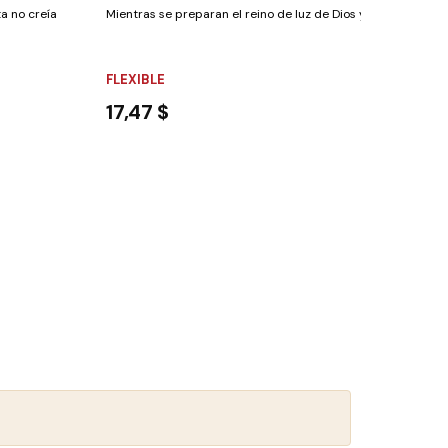
 no creían en la doctrina de la Trinidad, así...
Mientras se preparan el reino de luz de Dios y el reino de tin
FLEXIBLE
17,47 $