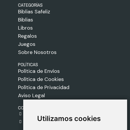
CATEGORÍAS
Biblias Safeliz
Biblias
Libros
Regalos
Juegos
Sobre Nosotros
POLÍTICAS
Política de Envíos
Política de Cookies
Política de Privacidad
Aviso Legal
CONTACTO
gestion@safeliz.com
Utilizamos cookies
Utilizamos cookies
C. del Pradillo, 6, 28770 Colmenar Viejo,
Madrid