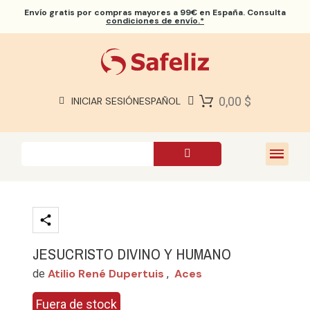
Envío gratis
por compras mayores a 99€ en España. Consulta
condiciones de envío.*
BIBLIAS SAFELIZ
BIBLIAS
LIBROS
0,00 $
INICIAR SESIÓN
ESPAÑOL
REGALOS
JUEGOS
SOBRE NOSOTROS
JESUCRISTO DIVINO Y HUMANO
Atilio René Dupertuis
Aces
de
,
Fuera de stock