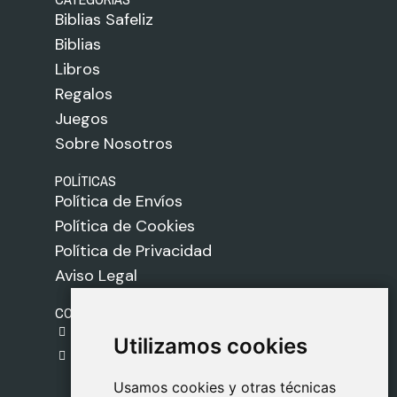
Biblias Safeliz
Biblias
Libros
Regalos
Juegos
Sobre Nosotros
POLÍTICAS
Política de Envíos
Política de Cookies
Política de Privacidad
Aviso Legal
CONTACTO
gestion@safeliz.com
Utilizamos cookies
Utilizamos cookies
C. del Pradillo, 6, 28770 Colmenar Viejo,
Madrid
Usamos cookies y otras técnicas
Usamos cookies y otras técnicas