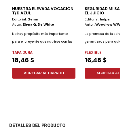
NUESTRA ELEVADA VOCACIÓN
SEGURIDAD MI SALVA
T/D AZUL
EL JUICIO
Editorial:
Gema
Editorial:
Iadpa
Autor:
Elena G. De White
Autor:
Woodrow W.whidde
No hay propósito más importante
La promesa de la salvación
para el creyente que nutrirse con las
garantizada para quienes 
verdades...
el...
TAPA DURA
FLEXIBLE
18,46 $
16,48 $
AGREGAR AL CARRITO
AGREGAR AL CAR
DETALLES DEL PRODUCTO