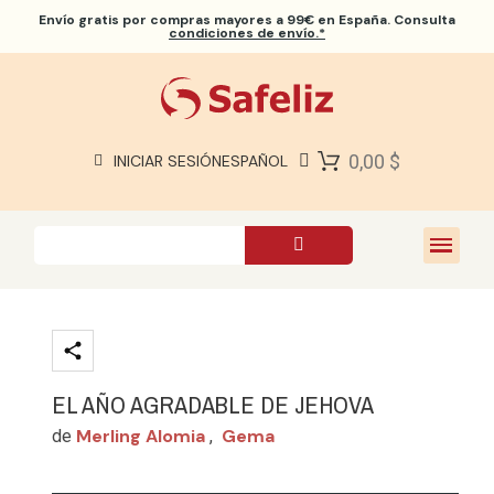
Envío gratis
por compras mayores a 99€ en España. Consulta
condiciones de envío.*
BIBLIAS SAFELIZ
BIBLIAS
LIBROS
0,00 $
INICIAR SESIÓN
ESPAÑOL
REGALOS
JUEGOS
SOBRE NOSOTROS
EL AÑO AGRADABLE DE JEHOVA
Merling Alomia
Gema
de
,