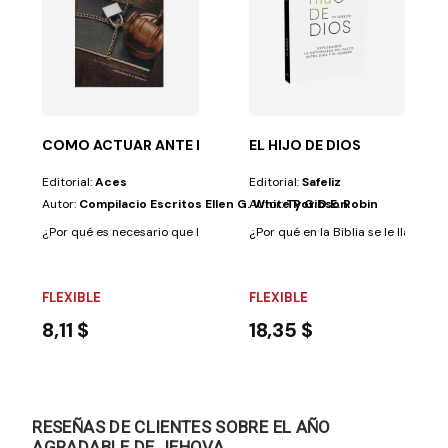
lareal
ráctica de los...
endido a crecer en las nuevas formas de la religión....
COMO ACTUAR ANTE LAS LEYES DOMINICALES
EL HIJO DE DIOS
Editorial:
Aces
Editorial:
Safeliz
Autor:
Compilacio Escritos Ellen G. White Por D.E. Robin
Autor:
Ty Gibson
¿Por qué es necesario que leamos este libro? Porque la Iglesia Adventist
¿Por qué en la Biblia se le llama a C
FLEXIBLE
FLEXIBLE
8,11 $
18,35 $
RESEÑAS DE CLIENTES SOBRE EL AÑO
AGRADABLE DE JEHOVA