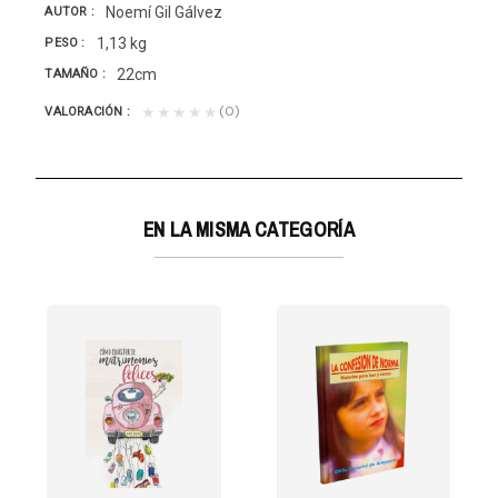
Noemí Gil Gálvez
AUTOR
1,13 kg
PESO
22cm
TAMAÑO
(0)
★★★★★
VALORACIÓN
EN LA MISMA CATEGORÍA
STRA LUZ
ra, te propongo...
 vida, el pastor Paulsen revela cuán vasto y profundo...