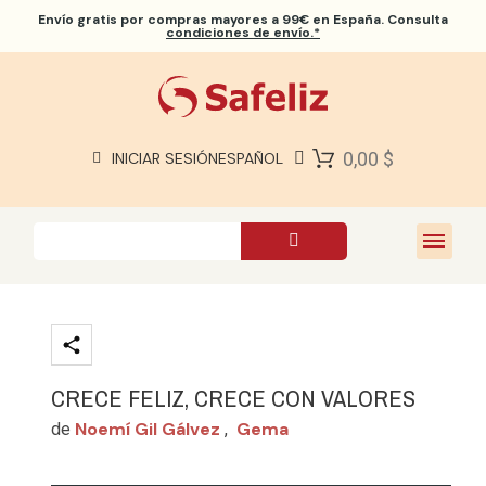
Envío gratis
por compras mayores a 99€ en España. Consulta
condiciones de envío.*
BIBLIAS SAFELIZ
BIBLIAS
LIBROS
0,00 $
INICIAR SESIÓN
ESPAÑOL
REGALOS
JUEGOS
SOBRE NOSOTROS
CRECE FELIZ, CRECE CON VALORES
Noemí Gil Gálvez
Gema
de
,