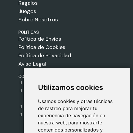
Regalos
Juegos
Sobre Nosotros
POLÍTICAS
Política de Envíos
Política de Cookies
Política de Privacidad
Aviso Legal
CONTACTO
gestion@safeliz.com
Utilizamos cookies
Utilizamos cookies
C. del Pradillo, 6, 28770 Colmenar Viejo,
Madrid
Usamos cookies y otras técnicas
Usamos cookies y otras técnicas
918 459 877
de rastreo para mejorar tu
de rastreo para mejorar tu
Lunes a Viernes
experiencia de navegación en
experiencia de navegación en
nuestra web, para mostrarte
nuestra web, para mostrarte
09:00 - 13:00
contenidos personalizados y
contenidos personalizados y