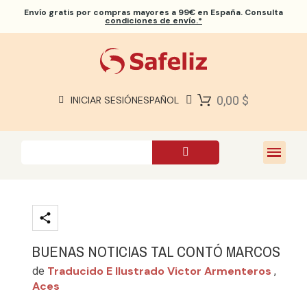
Envío gratis
por compras mayores a 99€ en España. Consulta
condiciones de envío.*
BIBLIAS SAFELIZ
BIBLIAS
LIBROS
0,00 $
INICIAR SESIÓN
ESPAÑOL
REGALOS
JUEGOS
SOBRE NOSOTROS
BUENAS NOTICIAS TAL CONTÓ MARCOS
Traducido E Ilustrado Victor Armenteros
de
,
Aces