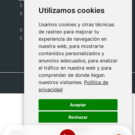
gestion@safeliz.com
Utilizamos cookies
Utilizamos cookies
C. del Pradillo, 6, 28770 Colmenar Viejo,
Madrid
Usamos cookies y otras técnicas
Usamos cookies y otras técnicas
918 459 877
de rastreo para mejorar tu
de rastreo para mejorar tu
Lunes a Viernes
experiencia de navegación en
experiencia de navegación en
nuestra web, para mostrarte
nuestra web, para mostrarte
09:00 - 13:00
contenidos personalizados y
contenidos personalizados y
anuncios adecuados, para analizar
anuncios adecuados, para analizar
el tráfico en nuestra web y para
el tráfico en nuestra web y para
comprender de donde llegan
comprender de donde llegan
nuestros visitantes.
nuestros visitantes.
Política de
Política de
privacidad
privacidad
Aceptar
Aceptar
Rechazar
Rechazar
Configurar
Configurar