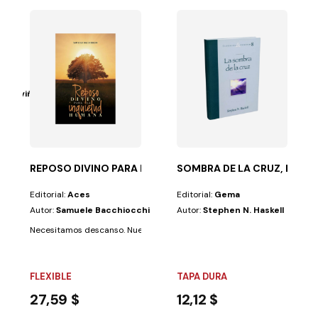
IJO
s Triviño
vasto y profundo...
ra todo tipo de padres. Padres que luchan diariamente...
REPOSO DIVINO PARA LA INQUIETUD HUMANA
SOMBRA DE LA CRUZ, LA T/
Editorial:
Aces
Editorial:
Gema
Autor:
Samuele Bacchiocchi
Autor:
Stephen N. Haskell
Necesitamos descanso. Nuestros días están llenos de tensión, corridas y 
FLEXIBLE
TAPA DURA
27,59 $
12,12 $