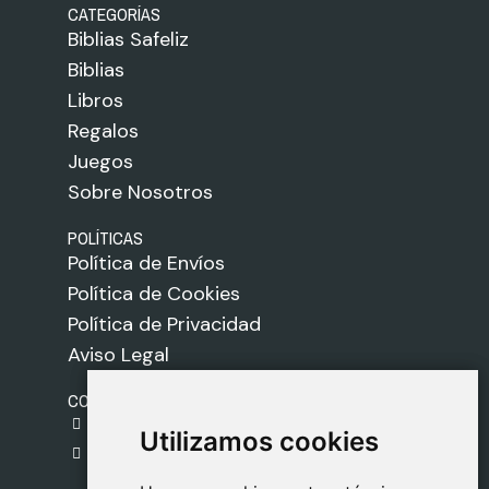
CATEGORÍAS
Biblias Safeliz
Biblias
Libros
Regalos
Juegos
Sobre Nosotros
POLÍTICAS
Política de Envíos
Política de Cookies
Política de Privacidad
Aviso Legal
CONTACTO
gestion@safeliz.com
Utilizamos cookies
Utilizamos cookies
C. del Pradillo, 6, 28770 Colmenar Viejo,
Madrid