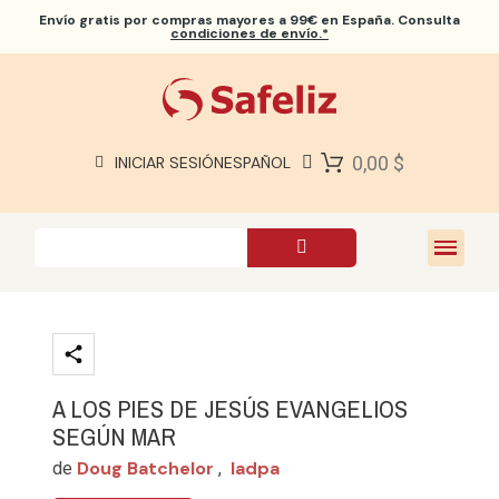
Envío gratis
por compras mayores a 99€ en España. Consulta
condiciones de envío.*
BIBLIAS SAFELIZ
BIBLIAS
LIBROS
0,00 $
INICIAR SESIÓN
ESPAÑOL
REGALOS
JUEGOS
SOBRE NOSOTROS
A LOS PIES DE JESÚS EVANGELIOS
SEGÚN MAR
Doug Batchelor
Iadpa
de
,