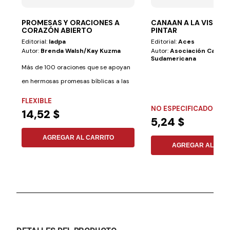
PROMESAS Y ORACIONES A
CANAAN A LA VISTA-
CORAZÓN ABIERTO
PINTAR
Editorial:
Iadpa
Editorial:
Aces
Autor:
Brenda Walsh/kay Kuzma
Autor:
Asociación Casa E
Sudamericana
Más de 100 oraciones que se apoyan
en hermosas promesas bíblicas a las
que podemos...
FLEXIBLE
NO ESPECIFICADO
14,52 $
5,24 $
AGREGAR AL CARRITO
AGREGAR AL CAR