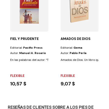
ecibiréis...
una fiesta de temas que hacen reflexionar desde el...
FIEL Y PRUDENTE
AMADOS DE DIOS
Editorial:
Pacific Press
Editorial:
Gema
Autor:
Manuel A. Rosario
Autor:
Pablo Perla
En las palabras del autor: “Todos tenemos la gran responsabilidad de ad
Amados de Dios. Un libro que fortal
FLEXIBLE
FLEXIBLE
10,57 $
9,07 $
RESEÑAS DE CLIENTES SOBRE A LOS PIES DE