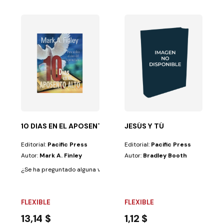
NADA DEL SIGLO XXI
de Dios en el...
que un cambio radical, revolucionario, en la manera en...
10 DIAS EN EL APOSENTO ALTO
JESÚS Y TÚ
Editorial:
Pacific Press
Editorial:
Pacific Press
Autor:
Mark A. Finley
Autor:
Bradley Booth
¿Se ha preguntado alguna vez por qué los discípulos tenían una fe tan 
FLEXIBLE
FLEXIBLE
13,14 $
1,12 $