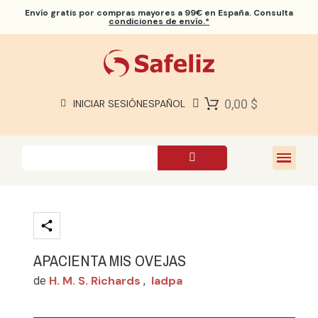
Envío gratis
por compras mayores a 99€ en España. Consulta
condiciones de envío.*
BIBLIAS SAFELIZ
BIBLIAS
LIBROS
0,00 $
INICIAR SESIÓN
ESPAÑOL
REGALOS
JUEGOS
SOBRE NOSOTROS
APACIENTA MIS OVEJAS
H. M. S. Richards
Iadpa
de
,