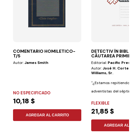
COMENTARIO HOMILETICO-
DETECTIV ÎN BIBLIE ÎN
T/5
CĂUTAREA PRIMILOR
Autor:
James Smith
Editorial:
Pacific Press
Autor:
José H. Cortes Jr., 
Williams, Sr.
"¿Estamos repitiendo la hi
adventistas del séptimo día
NO ESPECIFICADO
10,18 $
FLEXIBLE
21,85 $
AGREGAR AL CARRITO
AGREGAR AL CAR