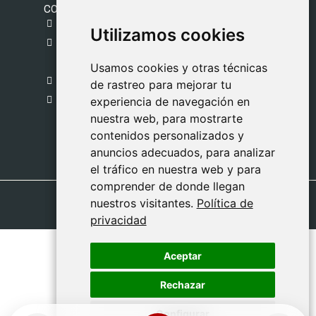
CONTACTO
gestion@safeliz.com
Utilizamos cookies
Utilizamos cookies
C. del Pradillo, 6, 28770 Colmenar Viejo,
Madrid
Usamos cookies y otras técnicas
Usamos cookies y otras técnicas
918 459 877
de rastreo para mejorar tu
de rastreo para mejorar tu
Lunes a Viernes
experiencia de navegación en
experiencia de navegación en
nuestra web, para mostrarte
nuestra web, para mostrarte
09:00 - 13:00
contenidos personalizados y
contenidos personalizados y
anuncios adecuados, para analizar
anuncios adecuados, para analizar
el tráfico en nuestra web y para
el tráfico en nuestra web y para
comprender de donde llegan
comprender de donde llegan
nuestros visitantes.
nuestros visitantes.
Política de
Política de
privacidad
privacidad
Aceptar
Aceptar
Rechazar
Rechazar
Configurar
Configurar