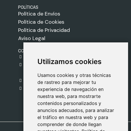
POLÍTICAS
Política de Envíos
Política de Cookies
Política de Privacidad
Aviso Legal
CONTACTO
gestion@safeliz.com
Utilizamos cookies
Utilizamos cookies
C. del Pradillo, 6, 28770 Colmenar Viejo,
Madrid
Usamos cookies y otras técnicas
Usamos cookies y otras técnicas
918 459 877
de rastreo para mejorar tu
de rastreo para mejorar tu
Lunes a Viernes
experiencia de navegación en
experiencia de navegación en
nuestra web, para mostrarte
nuestra web, para mostrarte
09:00 - 13:00
contenidos personalizados y
contenidos personalizados y
anuncios adecuados, para analizar
anuncios adecuados, para analizar
el tráfico en nuestra web y para
el tráfico en nuestra web y para
comprender de donde llegan
comprender de donde llegan