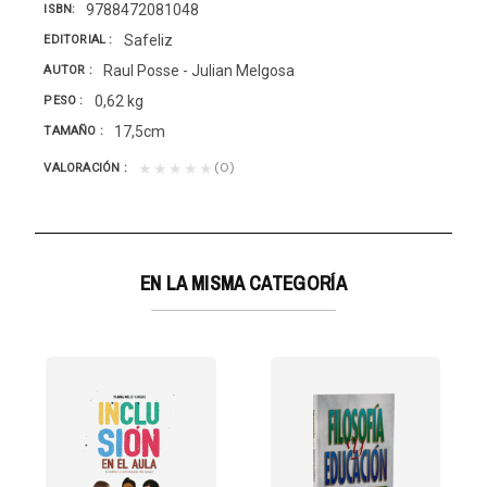
9788472081048
ISBN
Safeliz
EDITORIAL
Raul Posse - Julian Melgosa
AUTOR
0,62 kg
PESO
17,5cm
TAMAÑO
(0)
★★★★★
VALORACIÓN
EN LA MISMA CATEGORÍA
S DE JESUS