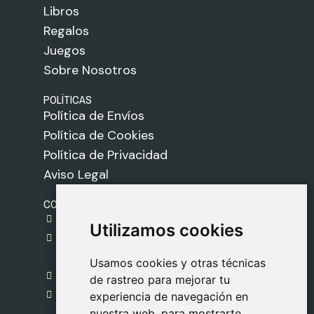
Libros
Regalos
Juegos
Sobre Nosotros
POLÍTICAS
Política de Envíos
Política de Cookies
Política de Privacidad
Aviso Legal
CONTACTO
gestion@safeliz.com
Utilizamos cookies
Utilizamos cookies
C. del Pradillo, 6, 28770 Colmenar Viejo,
Madrid
Usamos cookies y otras técnicas
Usamos cookies y otras técnicas
918 459 877
de rastreo para mejorar tu
de rastreo para mejorar tu
Lunes a Viernes
experiencia de navegación en
experiencia de navegación en
nuestra web, para mostrarte
nuestra web, para mostrarte
09:00 - 13:00