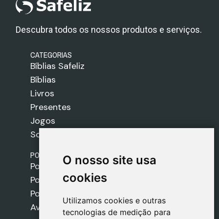
Descubra todos os nossos produtos e serviços.
CATEGORIAS
Bíblias Safeliz
Bíblias
Livros
Presentes
Jogos
Sobre nós
POLÍTICAS
O nosso site usa
O nosso site usa
Política de Envios
cookies
cookies
Política de Cookies
Política de Privacidade
Utilizamos cookies e outras
Utilizamos cookies e outras
Aviso Legal
tecnologias de medição para
tecnologias de medição para