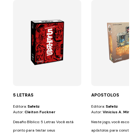
5 LETRAS
APOSTOLOS
Editora:
Safeliz
Editora:
Safeliz
Autor:
Cleiton Fuckner
Autor:
Vinicius A. Miranda
Desafio Bíblico: 5 Letras Você está
Neste jogo, você escolher
pronto para testar seus
apóstolos para construir a
conhecimentos...
igrejas do...