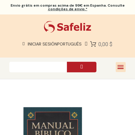
Envio grátis
em compras acima de 99€ em Espanha. Consulte
condições de envio.*
BÍBLIAS SAFELIZ
BÍBLIAS
LIVROS
0,00 $
INICIAR SESIÓN
PORTUGUÊS
PRESENTES
JOGOS
SOBRE NÓS