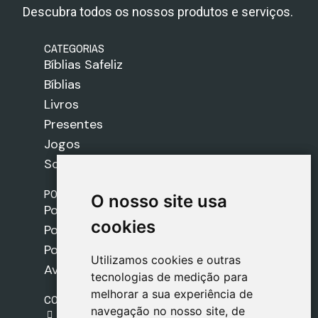
Descubra todos os nossos produtos e serviços.
CATEGORIAS
Bíblias Safeliz
Bíblias
Livros
Presentes
Jogos
Sobre nós
POLÍTICAS
O nosso site usa
O nosso site usa
Política de Envios
cookies
cookies
Política de Cookies
Política de Privacidade
Utilizamos cookies e outras
Utilizamos cookies e outras
Aviso Legal
tecnologias de medição para
tecnologias de medição para
melhorar a sua experiência de
melhorar a sua experiência de
CONTACTO
navegação no nosso site, de
navegação no nosso site, de
gestion@safeliz.com