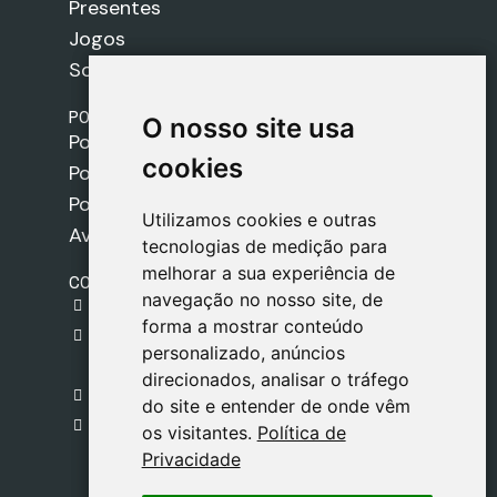
Presentes
Jogos
Sobre nós
POLÍTICAS
O nosso site usa
O nosso site usa
Política de Envios
cookies
cookies
Política de Cookies
Política de Privacidade
Utilizamos cookies e outras
Utilizamos cookies e outras
Aviso Legal
tecnologias de medição para
tecnologias de medição para
melhorar a sua experiência de
melhorar a sua experiência de
CONTACTO
navegação no nosso site, de
navegação no nosso site, de
gestion@safeliz.com
forma a mostrar conteúdo
forma a mostrar conteúdo
C. del Pradillo, 6, 28770 Colmenar Viejo,
personalizado, anúncios
personalizado, anúncios
Madrid
direcionados, analisar o tráfego
direcionados, analisar o tráfego
+34 918 459 877
do site e entender de onde vêm
do site e entender de onde vêm
Segunda a Sexta
os visitantes.
os visitantes.
Política de
Política de
09:00 - 13:00
Privacidade
Privacidade