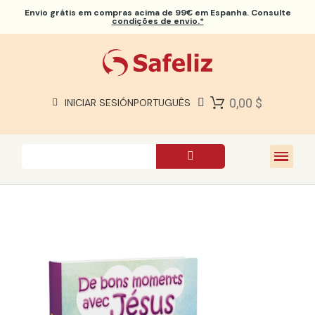
Envio grátis
em compras acima de 99€ em Espanha. Consulte
condições de envio.*
BÍBLIAS SAFELIZ
BÍBLIAS
LIVROS
0,00 $
INICIAR SESIÓN
PORTUGUÊS
PRESENTES
JOGOS
SOBRE NÓS