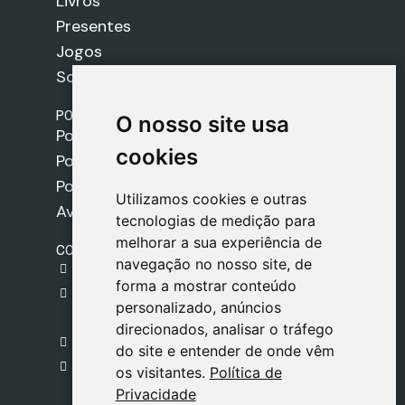
Livros
Presentes
Jogos
Sobre nós
POLÍTICAS
O nosso site usa
O nosso site usa
Política de Envios
cookies
cookies
Política de Cookies
Política de Privacidade
Utilizamos cookies e outras
Utilizamos cookies e outras
Aviso Legal
tecnologias de medição para
tecnologias de medição para
melhorar a sua experiência de
melhorar a sua experiência de
CONTACTO
navegação no nosso site, de
navegação no nosso site, de
gestion@safeliz.com
forma a mostrar conteúdo
forma a mostrar conteúdo
C. del Pradillo, 6, 28770 Colmenar Viejo,
personalizado, anúncios
personalizado, anúncios
Madrid
direcionados, analisar o tráfego
direcionados, analisar o tráfego
+34 918 459 877
do site e entender de onde vêm
do site e entender de onde vêm
Segunda a Sexta
os visitantes.
os visitantes.
Política de
Política de
09:00 - 13:00
Privacidade
Privacidade