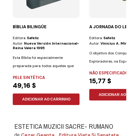
BÍBLIA BILINGÜE
A JORNADA DO LENÇ
Editora:
Safeliz
Editora:
Safeliz
Autor:
Nueva Versión Internacional-
Autor:
Vinicius A. Miranda
Reina Valera 1995
O objetivo dos Conquistad
Esta Bíblia foi especialmente
Exploradores, na Espanha) 
preparada para todos aqueles que
mensagem...
NÃO ESPECIFICADO
desejam aprender...
PELE SINTÉTICA
15,77 $
49,16 $
ADICIONAR AO CAR
ADICIONAR AO CARRINHO
ESTETICA MUZICII SACRE- RUMANO
Cezar Geanta
Editura Viata Si Sanatate
de
,