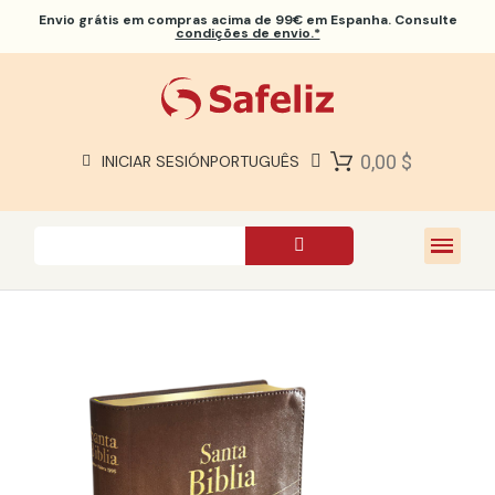
Envio grátis
em compras acima de 99€ em Espanha. Consulte
condições de envio.*
BÍBLIAS SAFELIZ
BÍBLIAS
LIVROS
0,00 $
INICIAR SESIÓN
PORTUGUÊS
PRESENTES
JOGOS
SOBRE NÓS