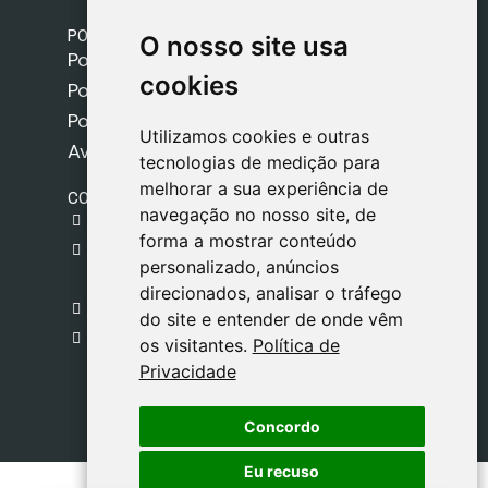
POLÍTICAS
O nosso site usa
O nosso site usa
Política de Envios
cookies
cookies
Política de Cookies
Política de Privacidade
Utilizamos cookies e outras
Utilizamos cookies e outras
Aviso Legal
tecnologias de medição para
tecnologias de medição para
melhorar a sua experiência de
melhorar a sua experiência de
CONTACTO
navegação no nosso site, de
navegação no nosso site, de
gestion@safeliz.com
forma a mostrar conteúdo
forma a mostrar conteúdo
C. del Pradillo, 6, 28770 Colmenar Viejo,
personalizado, anúncios
personalizado, anúncios
Madrid
direcionados, analisar o tráfego
direcionados, analisar o tráfego
+34 918 459 877
do site e entender de onde vêm
do site e entender de onde vêm
Segunda a Sexta
os visitantes.
os visitantes.
Política de
Política de
09:00 - 13:00
Privacidade
Privacidade
Concordo
Concordo
Eu recuso
Eu recuso