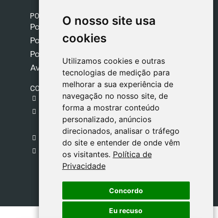
POLÍTICAS
O nosso site usa
O nosso site usa
Política de Envios
cookies
cookies
Política de Cookies
Política de Privacidade
Utilizamos cookies e outras
Utilizamos cookies e outras
Aviso Legal
tecnologias de medição para
tecnologias de medição para
melhorar a sua experiência de
melhorar a sua experiência de
CONTACTO
navegação no nosso site, de
navegação no nosso site, de
gestion@safeliz.com
forma a mostrar conteúdo
forma a mostrar conteúdo
C. del Pradillo, 6, 28770 Colmenar Viejo,
personalizado, anúncios
personalizado, anúncios
Madrid
direcionados, analisar o tráfego
direcionados, analisar o tráfego
+34 918 459 877
do site e entender de onde vêm
do site e entender de onde vêm
Segunda a Sexta
os visitantes.
os visitantes.
Política de
Política de
09:00 - 13:00
Privacidade
Privacidade
Concordo
Concordo
Eu recuso
Eu recuso