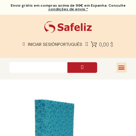
Envio grátis
em compras acima de 99€ em Espanha. Consulte
condições de envio.*
BÍBLIAS SAFELIZ
BÍBLIAS
LIVROS
0,00 $
INICIAR SESIÓN
PORTUGUÊS
PRESENTES
JOGOS
SOBRE NÓS