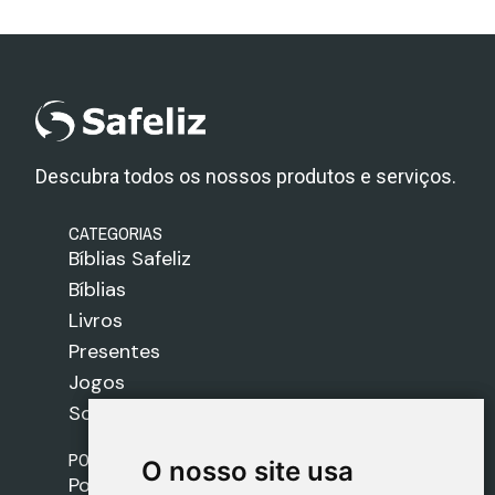
Descubra todos os nossos produtos e serviços.
CATEGORIAS
Bíblias Safeliz
Bíblias
Livros
Presentes
Jogos
Sobre nós
POLÍTICAS
O nosso site usa
O nosso site usa
Política de Envios