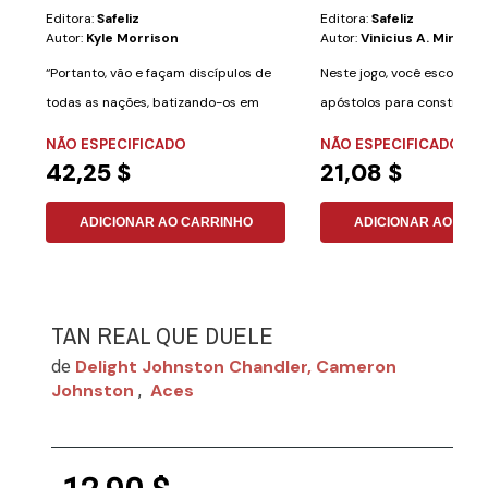
Editora:
Safeliz
Editora:
Safeliz
Autor:
Kyle Morrison
Autor:
Vinicius A. Miranda
“Portanto, vão e façam discípulos de
Neste jogo, você escolher
todas as nações, batizando-os em
apóstolos para construir a
nome do...
igrejas do...
NÃO ESPECIFICADO
NÃO ESPECIFICADO
42,25 $
21,08 $
ADICIONAR AO CARRINHO
ADICIONAR AO CAR
TAN REAL QUE DUELE
Delight Johnston Chandler, Cameron
de
Johnston
Aces
,