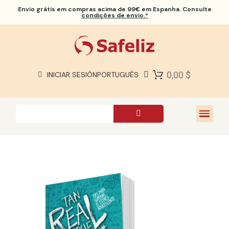
Envio grátis
em compras acima de 99€ em Espanha. Consulte
condições de envio.*
BÍBLIAS SAFELIZ
BÍBLIAS
LIVROS
0,00 $
INICIAR SESIÓN
PORTUGUÊS
PRESENTES
JOGOS
SOBRE NÓS