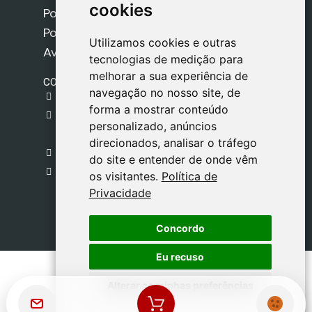
cookies
cookies
Política de Cookies
Política de Privacidade
Utilizamos cookies e outras
Utilizamos cookies e outras
Aviso Legal
tecnologias de medição para
tecnologias de medição para
melhorar a sua experiência de
melhorar a sua experiência de
CONTACTO
navegação no nosso site, de
navegação no nosso site, de
gestion@safeliz.com
forma a mostrar conteúdo
forma a mostrar conteúdo
C. del Pradillo, 6, 28770 Colmenar Viejo,
personalizado, anúncios
personalizado, anúncios
Madrid
direcionados, analisar o tráfego
direcionados, analisar o tráfego
+34 918 459 877
do site e entender de onde vêm
do site e entender de onde vêm
Segunda a Sexta
os visitantes.
os visitantes.
Política de
Política de
09:00 - 13:00
Privacidade
Privacidade
Concordo
Concordo
Eu recuso
Eu recuso
Alterar as minhas preferências
Alterar as minhas preferências