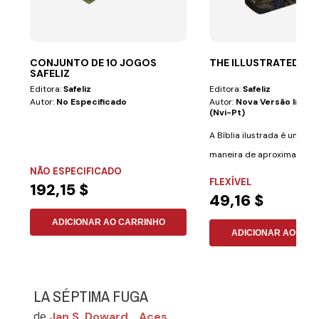
CONJUNTO DE 10 JOGOS
THE ILLUSTRATED BIB
SAFELIZ
Editora:
Safeliz
Editora:
Safeliz
Autor:
No Especificado
Autor:
Nova Versão Inter
(nvi-Pt)
A Bíblia ilustrada é uma ó
maneira de aproximar cria
NÃO ESPECIFICADO
adultos de um...
FLEXÍVEL
192,15 $
49,16 $
ADICIONAR AO CARRINHO
ADICIONAR AO CAR
LA SÉPTIMA FUGA
Jan S. Doward
Aces
de
,