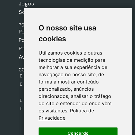
Jogos
Sobre nós
POLÍTICAS
O nosso site usa
O nosso site usa
Política de Envios
cookies
cookies
Política de Cookies
Política de Privacidade
Utilizamos cookies e outras
Utilizamos cookies e outras
Aviso Legal
tecnologias de medição para
tecnologias de medição para
melhorar a sua experiência de
melhorar a sua experiência de
CONTACTO
navegação no nosso site, de
navegação no nosso site, de
gestion@safeliz.com
forma a mostrar conteúdo
forma a mostrar conteúdo
C. del Pradillo, 6, 28770 Colmenar Viejo,
personalizado, anúncios
personalizado, anúncios
Madrid
direcionados, analisar o tráfego
direcionados, analisar o tráfego
+34 918 459 877
do site e entender de onde vêm
do site e entender de onde vêm
Segunda a Sexta
os visitantes.
os visitantes.
Política de
Política de
09:00 - 13:00
Privacidade
Privacidade
Concordo
Concordo