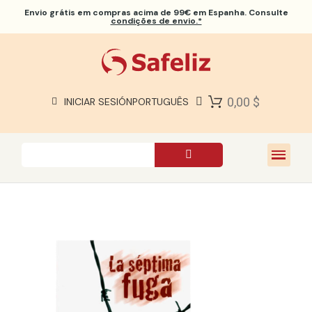
Envio grátis
em compras acima de 99€ em Espanha. Consulte
condições de envio.*
BÍBLIAS SAFELIZ
BÍBLIAS
LIVROS
0,00 $
INICIAR SESIÓN
PORTUGUÊS
PRESENTES
JOGOS
SOBRE NÓS