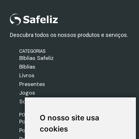
Descubra todos os nossos produtos e serviços.
CATEGORIAS
Bíblias Safeliz
Bíblias
Livros
Presentes
Jogos
Sobre nós
POLÍTICAS
O nosso site usa
O nosso site usa
Política de Envios
cookies
cookies
Política de Cookies
Política de Privacidade