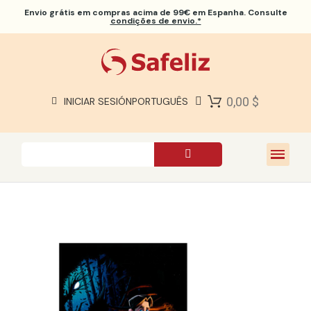
Envio grátis
em compras acima de 99€ em Espanha. Consulte
condições de envio.*
BÍBLIAS SAFELIZ
BÍBLIAS
LIVROS
0,00 $
INICIAR SESIÓN
PORTUGUÊS
PRESENTES
JOGOS
SOBRE NÓS