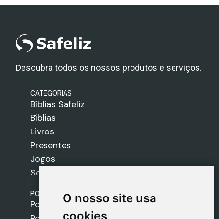
Descubra todos os nossos produtos e serviços.
CATEGORIAS
Bíblias Safeliz
Bíblias
Livros
Presentes
Jogos
Sobre nós
POLÍTICAS
O nosso site usa
O nosso site usa
Política de Envios
cookies
cookies
Política de Cookies