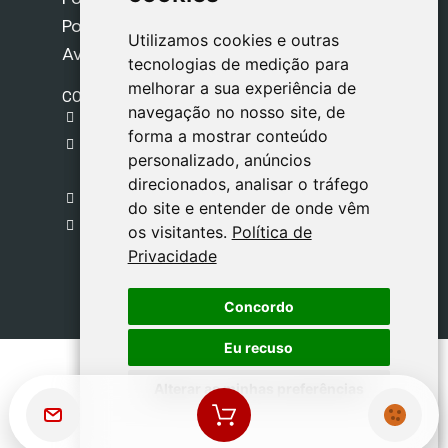
Política de Privacidade
Utilizamos cookies e outras
Utilizamos cookies e outras
Aviso Legal
tecnologias de medição para
tecnologias de medição para
melhorar a sua experiência de
melhorar a sua experiência de
CONTACTO
navegação no nosso site, de
navegação no nosso site, de
gestion@safeliz.com
forma a mostrar conteúdo
forma a mostrar conteúdo
C. del Pradillo, 6, 28770 Colmenar Viejo,
personalizado, anúncios
personalizado, anúncios
Madrid
direcionados, analisar o tráfego
direcionados, analisar o tráfego
+34 918 459 877
do site e entender de onde vêm
do site e entender de onde vêm
Segunda a Sexta
os visitantes.
os visitantes.
Política de
Política de
09:00 - 13:00
Privacidade
Privacidade
Concordo
Concordo
Eu recuso
Eu recuso
Alterar as minhas preferências
Alterar as minhas preferências