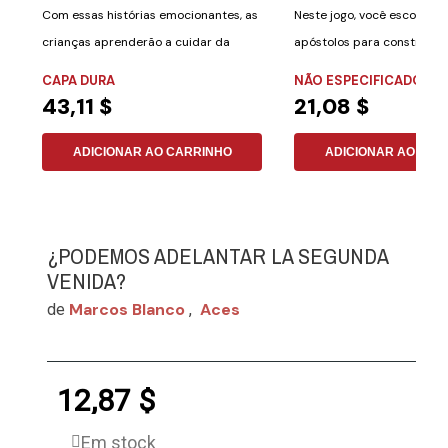
Com essas histórias emocionantes, as
Neste jogo, você escolher
crianças aprenderão a cuidar da
apóstolos para construir a
saúde de uma...
igrejas do...
CAPA DURA
NÃO ESPECIFICADO
43,11 $
21,08 $
ADICIONAR AO CARRINHO
ADICIONAR AO CAR
¿PODEMOS ADELANTAR LA SEGUNDA
VENIDA?
Marcos Blanco
Aces
de
,
12,87 $
Em stock