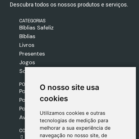
Descubra todos os nossos produtos e serviços.
CATEGORIAS
Bíblias Safeliz
Bíblias
Livros
Presentes
Jogos
Sobre nós
POLÍTICAS
O nosso site usa
O nosso site usa
Política de Envios
cookies
cookies
Política de Cookies
Política de Privacidade
Utilizamos cookies e outras
Utilizamos cookies e outras
Aviso Legal
tecnologias de medição para
tecnologias de medição para
melhorar a sua experiência de
melhorar a sua experiência de
CONTACTO
navegação no nosso site, de
navegação no nosso site, de
gestion@safeliz.com