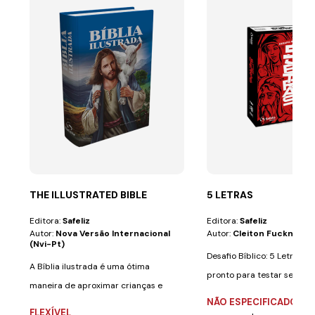
THE ILLUSTRATED BIBLE
5 LETRAS
Editora:
Safeliz
Editora:
Safeliz
Autor:
Nova Versão Internacional
Autor:
Cleiton Fuckner
(nvi-Pt)
Desafio Bíblico: 5 Letras V
A Bíblia ilustrada é uma ótima
pronto para testar seus
maneira de aproximar crianças e
conhecimentos...
NÃO ESPECIFICADO
adultos de um...
FLEXÍVEL