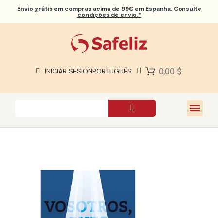
Envio grátis
em compras acima de 99€ em Espanha. Consulte
condições de envio.*
BÍBLIAS SAFELIZ
BÍBLIAS
LIVROS
0,00 $
INICIAR SESIÓN
PORTUGUÊS
PRESENTES
JOGOS
SOBRE NÓS