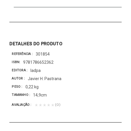
DETALHES DO PRODUTO
301854
REFERÊNCIA
9781786652362
ISBN
Iadpa
EDITORA
Javier H. Pastrana
AUTOR
0,22 kg
PESO
14,9cm
TAMANHO
(0)
★★★★★
AVALIAÇÃO