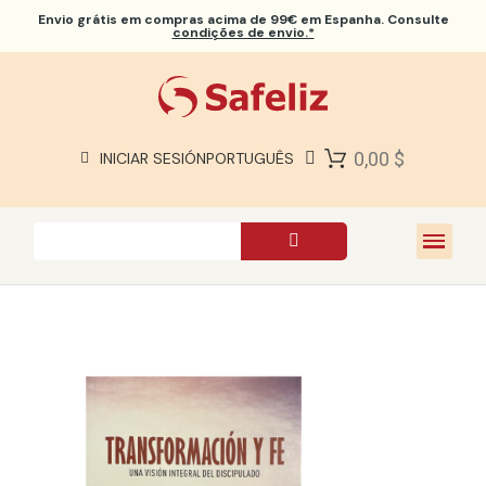
Envio grátis
em compras acima de 99€ em Espanha. Consulte
condições de envio.*
BÍBLIAS SAFELIZ
BÍBLIAS
LIVROS
0,00 $
INICIAR SESIÓN
PORTUGUÊS
PRESENTES
JOGOS
SOBRE NÓS