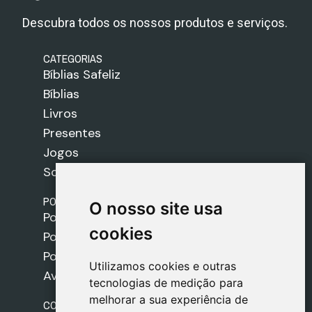
Descubra todos os nossos produtos e serviços.
CATEGORIAS
Bíblias Safeliz
Bíblias
Livros
Presentes
Jogos
Sobre nós
POLÍTICAS
O nosso site usa
O nosso site usa
Política de Envios
cookies
cookies
Política de Cookies
Política de Privacidade
Utilizamos cookies e outras
Utilizamos cookies e outras
Aviso Legal
tecnologias de medição para
tecnologias de medição para
melhorar a sua experiência de
melhorar a sua experiência de
CONTACTO