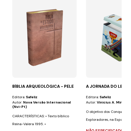
BÍBLIA ARQUEOLÓGICA - PELE
A JORNADA DO LENÇ
Editora:
Safeliz
Editora:
Safeliz
Autor:
Nova Versão Internacional
Autor:
Vinicius A. Miranda
(nvi-Pt)
O objetivo dos Conquistad
CARACTERÍSTICAS: • Texto bíblico
Exploradores, na Espanha) 
Reina-Valera 1995. •
mensagem...
NÃO ESPECIFICADO