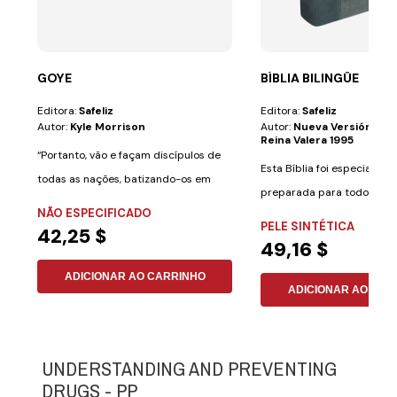
GOYE
BÍBLIA BILINGÜE
Editora:
Safeliz
Editora:
Safeliz
Autor:
Kyle Morrison
Autor:
Nueva Versión Int
Reina Valera 1995
“Portanto, vão e façam discípulos de
Esta Bíblia foi especialme
todas as nações, batizando-os em
preparada para todos aqu
nome do...
NÃO ESPECIFICADO
desejam aprender...
PELE SINTÉTICA
42,25 $
49,16 $
ADICIONAR AO CARRINHO
ADICIONAR AO CAR
UNDERSTANDING AND PREVENTING
DRUGS - PP