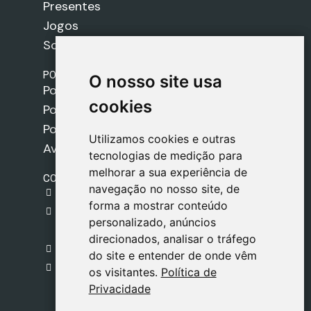
Presentes
Jogos
Sobre nós
POLÍTICAS
O nosso site usa
O nosso site usa
Política de Envios
cookies
cookies
Política de Cookies
Política de Privacidade
Utilizamos cookies e outras
Utilizamos cookies e outras
Aviso Legal
tecnologias de medição para
tecnologias de medição para
melhorar a sua experiência de
melhorar a sua experiência de
CONTACTO
navegação no nosso site, de
navegação no nosso site, de
gestion@safeliz.com
forma a mostrar conteúdo
forma a mostrar conteúdo
C. del Pradillo, 6, 28770 Colmenar Viejo,
personalizado, anúncios
personalizado, anúncios
Madrid
direcionados, analisar o tráfego
direcionados, analisar o tráfego
+34 918 459 877
do site e entender de onde vêm
do site e entender de onde vêm
Segunda a Sexta
os visitantes.
os visitantes.
Política de
Política de
09:00 - 13:00
Privacidade
Privacidade