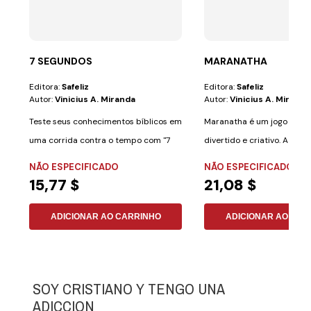
7 SEGUNDOS
MARANATHA
Editora:
Safeliz
Editora:
Safeliz
Autor:
Vinicius A. Miranda
Autor:
Vinicius A. Miranda
Teste seus conhecimentos bíblicos em
Maranatha é um jogo de ta
uma corrida contra o tempo com "7
divertido e criativo. A mel
Segundos: O...
de...
NÃO ESPECIFICADO
NÃO ESPECIFICADO
15,77 $
21,08 $
ADICIONAR AO CARRINHO
ADICIONAR AO CAR
SOY CRISTIANO Y TENGO UNA
ADICCION