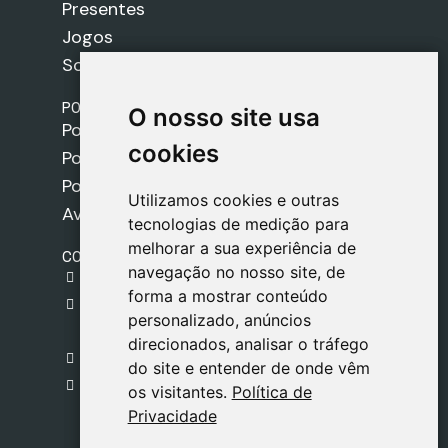
Presentes
Jogos
Sobre nós
POLÍTICAS
O nosso site usa
O nosso site usa
Política de Envios
cookies
cookies
Política de Cookies
Política de Privacidade
Utilizamos cookies e outras
Utilizamos cookies e outras
Aviso Legal
tecnologias de medição para
tecnologias de medição para
melhorar a sua experiência de
melhorar a sua experiência de
CONTACTO
navegação no nosso site, de
navegação no nosso site, de
gestion@safeliz.com
forma a mostrar conteúdo
forma a mostrar conteúdo
C. del Pradillo, 6, 28770 Colmenar Viejo,
personalizado, anúncios
personalizado, anúncios
Madrid
direcionados, analisar o tráfego
direcionados, analisar o tráfego
+34 918 459 877
do site e entender de onde vêm
do site e entender de onde vêm
Segunda a Sexta
os visitantes.
os visitantes.
Política de
Política de
09:00 - 13:00
Privacidade
Privacidade