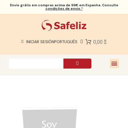
Envio grátis
em compras acima de 99€ em Espanha. Consulte
condições de envio.*
BÍBLIAS SAFELIZ
BÍBLIAS
LIVROS
0,00 $
INICIAR SESIÓN
PORTUGUÊS
PRESENTES
JOGOS
SOBRE NÓS