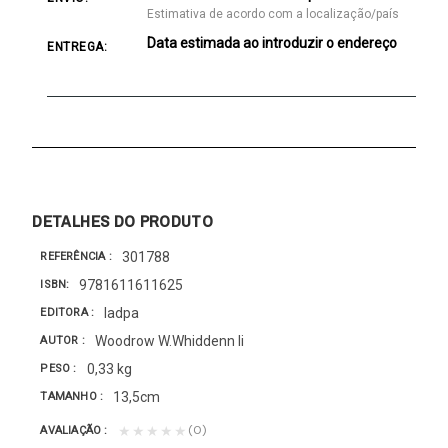
Estimativa de acordo com a localização/país
Data estimada ao introduzir o endereço
ENTREGA:
DETALHES DO PRODUTO
301788
REFERÊNCIA
9781611611625
ISBN
Iadpa
EDITORA
Woodrow W.Whiddenn Ii
AUTOR
0,33 kg
PESO
13,5cm
TAMANHO
(0)
★★★★★
AVALIAÇÃO