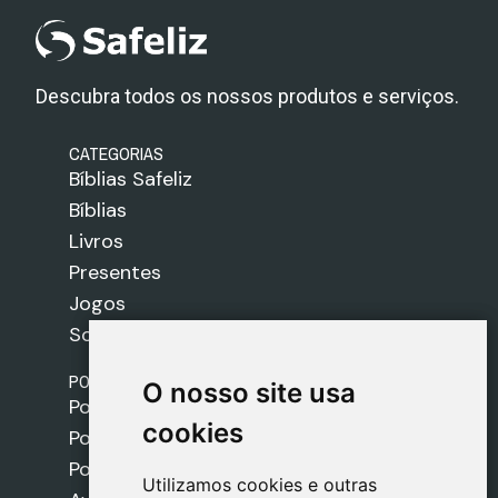
Descubra todos os nossos produtos e serviços.
CATEGORIAS
Bíblias Safeliz
Bíblias
Livros
Presentes
Jogos
Sobre nós
POLÍTICAS
O nosso site usa
O nosso site usa
Política de Envios
cookies
cookies
Política de Cookies
Política de Privacidade
Utilizamos cookies e outras
Utilizamos cookies e outras