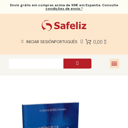
Envio grátis
em compras acima de 99€ em Espanha. Consulte
condições de envio.*
BÍBLIAS SAFELIZ
BÍBLIAS
LIVROS
0,00 $
INICIAR SESIÓN
PORTUGUÊS
PRESENTES
JOGOS
SOBRE NÓS