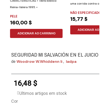
CARACTERÍSTICAS: • Texto bíblico
uma corrida contra o tem
Reina-Valera 1995. •
Segundos: O...
NÃO ESPECIFICADO
Aproximadamente 700...
PELE
15,77 $
160,00 $
ADICIONAR AO CAR
ADICIONAR AO CARRINHO
SEGURIDAD MI SALVACIÓN EN EL JUICIO
Woodrow W.whiddenn Ii
Iadpa
de
,
16,48 $
Últimos artigos em stock
Cor