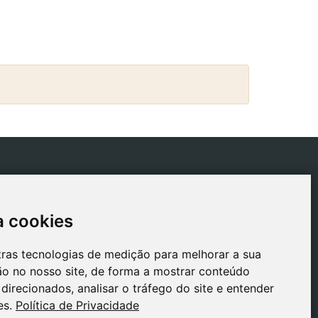
ICAS
CONTACTO
tica de Envios
gestion@safeliz.com
a cookies
a cookies
tica de Cookies
C. del Pradillo, 6, 28770
Colmenar Viejo,
tica de
tras tecnologias de medição para melhorar a sua
tras tecnologias de medição para melhorar a sua
Madrid
acidade
o no nosso site, de forma a mostrar conteúdo
o no nosso site, de forma a mostrar conteúdo
+34 918 459 877
o Legal
direcionados, analisar o tráfego do site e entender
direcionados, analisar o tráfego do site e entender
Segunda a Sexta
es.
es.
Política de Privacidade
Política de Privacidade