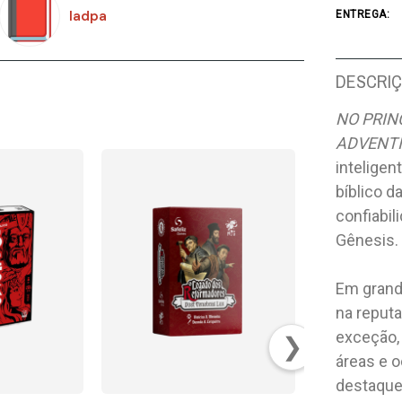
Iadpa
ENTREGA:
DESCRI
NO PRIN
ADVENTI
inteligen
bíblico d
confiabil
Gênesis.
Em grande
na reput
exceção,
❯
áreas e 
destaque