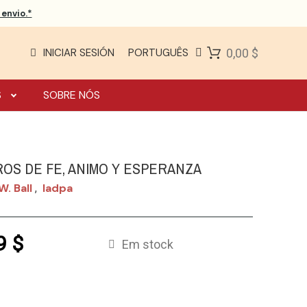
envio.*
INICIAR SESIÓN
PORTUGUÊS
0,00 $
S
SOBRE NÓS
OS DE FE, ANIMO Y ESPERANZA
W. Ball
Iadpa
,
9 $
Em stock