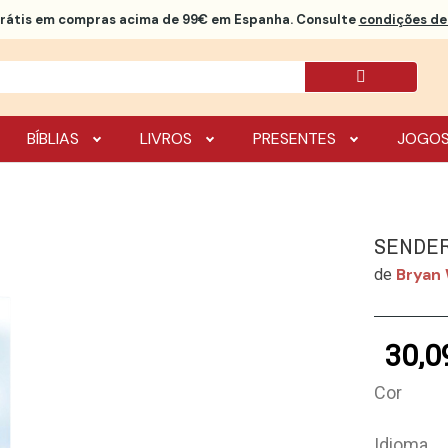
rátis
em compras acima de 99€ em Espanha. Consulte
condições de 
BÍBLIAS
LIVROS
PRESENTES
JOGO
SENDER
Bryan 
de
30,0
Cor
Idioma