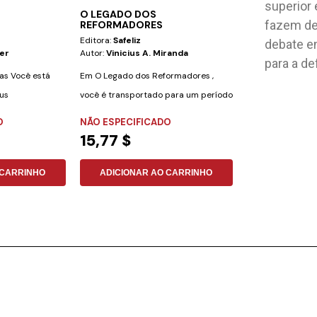
superior
O LEGADO DOS
APOSTOLOS
fazem de
REFORMADORES
Editora:
Safeliz
Editora:
Safeliz
debate e
er
Autor:
Vinicius A. Miranda
Autor:
Vinicius A
para a de
ras Você está
Em O Legado dos Reformadores ,
Neste jogo, você
eus
você é transportado para um período
apóstolos para co
de grandes...
igrejas do...
O
NÃO ESPECIFICADO
NÃO ESPECIFI
15,77 $
21,08 $
 CARRINHO
ADICIONAR AO CARRINHO
ADICIONAR