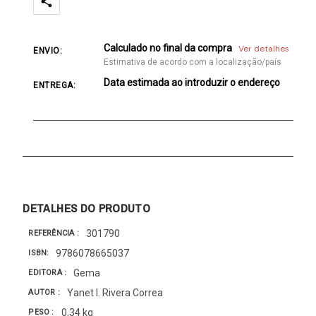
Calculado no final da compra
Ver detalhes
ENVIO:
Estimativa de acordo com a localização/país
Data estimada ao introduzir o endereço
ENTREGA:
DETALHES DO PRODUTO
301790
REFERÊNCIA
9786078665037
ISBN
Gema
EDITORA
Yanet I. Rivera Correa
AUTOR
0,34 kg
PESO