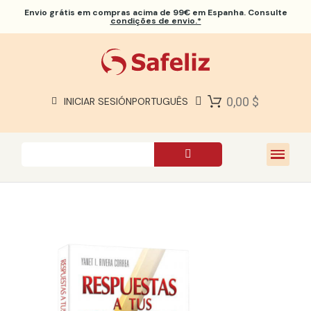
Envio grátis
em compras acima de 99€ em Espanha. Consulte
condições de envio.*
BÍBLIAS SAFELIZ
BÍBLIAS
LIVROS
0,00 $
INICIAR SESIÓN
PORTUGUÊS
PRESENTES
JOGOS
SOBRE NÓS