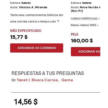
Editora:
Safeliz
Editora:
Safeliz
Autor:
Vinicius A. Miranda
Autor:
Nova Versão Inter
(nvi-Pt)
Teste seus conhecimentos bíblicos em
CARACTERÍSTICAS: • Texto 
uma corrida contra o tempo com "7
Reina-Valera 1995. •
Segundos: O...
NÃO ESPECIFICADO
Aproximadamente 700...
PELE
15,77 $
160,00 $
ADICIONAR AO CARRINHO
ADICIONAR AO CAR
RESPUESTAS A TUS PREGUNTAS
Yanet I. Rivera Correa
Gema
de
,
14,56 $