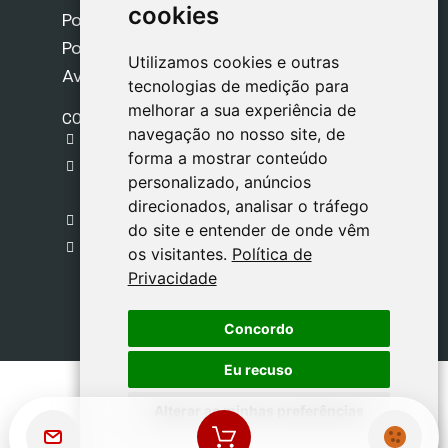
cookies
cookies
Política de Cookies
Política de Privacidade
Utilizamos cookies e outras
Utilizamos cookies e outras
Aviso Legal
tecnologias de medição para
tecnologias de medição para
melhorar a sua experiência de
melhorar a sua experiência de
CONTACTO
navegação no nosso site, de
navegação no nosso site, de
gestion@safeliz.com
forma a mostrar conteúdo
forma a mostrar conteúdo
C. del Pradillo, 6, 28770 Colmenar Viejo,
personalizado, anúncios
personalizado, anúncios
Madrid
direcionados, analisar o tráfego
direcionados, analisar o tráfego
+34 918 459 877
do site e entender de onde vêm
do site e entender de onde vêm
Segunda a Sexta
os visitantes.
os visitantes.
Política de
Política de
09:00 - 13:00
Privacidade
Privacidade
Concordo
Concordo
Eu recuso
Eu recuso
Alterar as minhas preferências
Alterar as minhas preferências