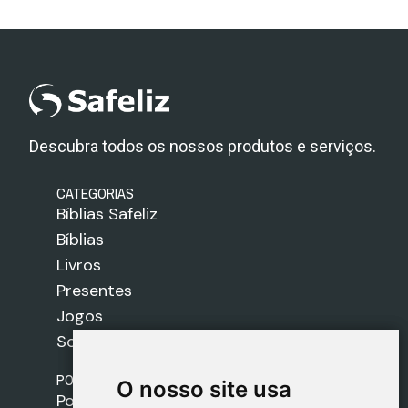
Descubra todos os nossos produtos e serviços.
CATEGORIAS
Bíblias Safeliz
Bíblias
Livros
Presentes
Jogos
Sobre nós
POLÍTICAS
O nosso site usa
O nosso site usa
Política de Envios