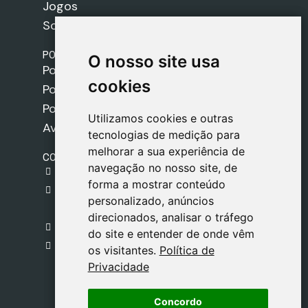
Jogos
Sobre nós
POLÍTICAS
O nosso site usa
O nosso site usa
Política de Envios
cookies
cookies
Política de Cookies
Política de Privacidade
Utilizamos cookies e outras
Utilizamos cookies e outras
Aviso Legal
tecnologias de medição para
tecnologias de medição para
melhorar a sua experiência de
melhorar a sua experiência de
CONTACTO
navegação no nosso site, de
navegação no nosso site, de
gestion@safeliz.com
forma a mostrar conteúdo
forma a mostrar conteúdo
C. del Pradillo, 6, 28770 Colmenar Viejo,
personalizado, anúncios
personalizado, anúncios
Madrid
direcionados, analisar o tráfego
direcionados, analisar o tráfego
+34 918 459 877
do site e entender de onde vêm
do site e entender de onde vêm
Segunda a Sexta
os visitantes.
os visitantes.
Política de
Política de
09:00 - 13:00
Privacidade
Privacidade
Concordo
Concordo