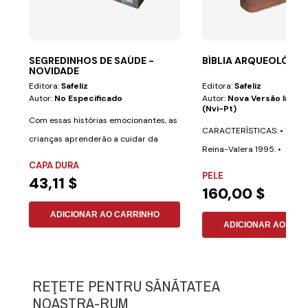
SEGREDINHOS DE SAÚDE -
BÍBLIA ARQUEOLÓGICA
NOVIDADE
Editora:
Safeliz
Editora:
Safeliz
Autor:
No Especificado
Autor:
Nova Versão Inter
(nvi-Pt)
Com essas histórias emocionantes, as
CARACTERÍSTICAS: • Texto 
crianças aprenderão a cuidar da
Reina-Valera 1995. •
saúde de uma...
CAPA DURA
Aproximadamente 700...
PELE
43,11 $
160,00 $
ADICIONAR AO CARRINHO
ADICIONAR AO CAR
REŢETE PENTRU SĂNĂTATEA
NOASTRA-RUM